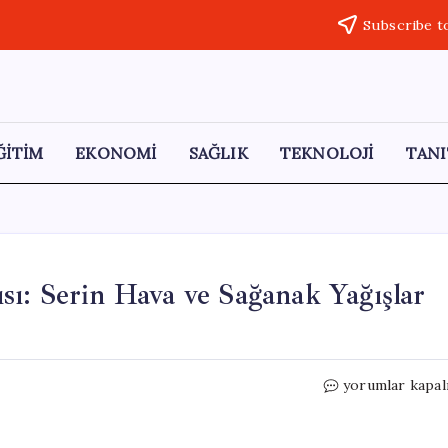
Subscribe t
ĞİTİM
EKONOMİ
SAĞLIK
TEKNOLOJİ
TANI
ı: Serin Hava ve Sağanak Yağışlar
İstanbul’da
yorumlar kapal
Hava
Durumu
Uyarısı: