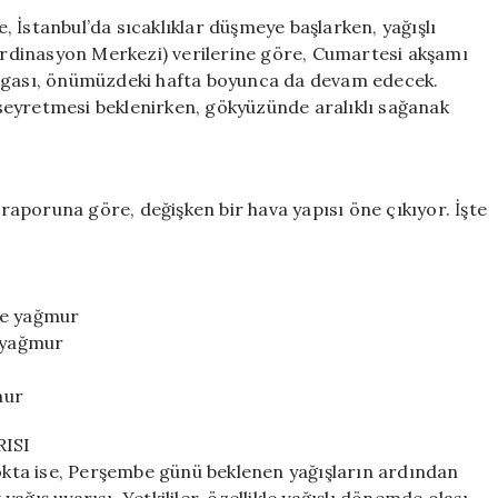
Serin
 İstanbul’da sıcaklıklar düşmeye başlarken, yağışlı
Hava
oordinasyon Merkezi) verilerine göre, Cumartesi akşamı
ve
algası, önümüzdeki hafta boyunca da devam edecek.
Sağanak
seyretmesi beklenirken, gökyüzünde aralıklı sağanak
Yağışlar
Geliyor
için
aporuna göre, değişken bir hava yapısı öne çıkıyor. İşte
de yağmur
k yağmur
mur
ISI
kta ise, Perşembe günü beklenen yağışların ardından