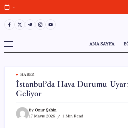
Skip
-
to
content
https://www.facebook.com/
https://twitter.com/
https://t.me/
https://www.instagram.com/
https://youtube.com/
ANA SAYFA
E
HABER
İstanbul’da Hava Durumu Uyarıs
Geliyor
By
Onur Şahin
17 Mayıs 2026
1 Min Read