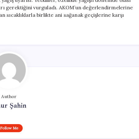
ğış uyarısı. Yetkililer, özellikle yağışlı dönemde olası
ları gerektiğini vurguladı. AKOM’un değerlendirmelerine
sıcaklıklarla birlikte ani sağanak geçişlerine karşı
Author
ur Şahin
Follow Me