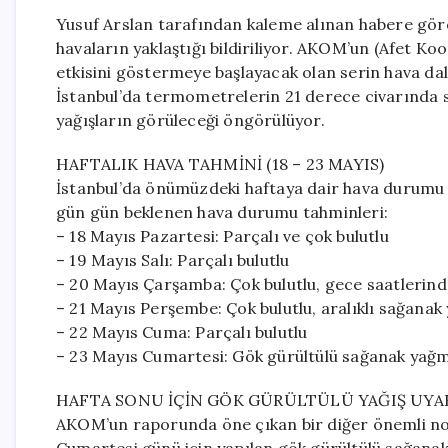
Yusuf Arslan tarafından kaleme alınan habere göre,
havaların yaklaştığı bildiriliyor. AKOM’un (Afet K
etkisini göstermeye başlayacak olan serin hava d
İstanbul’da termometrelerin 21 derece civarında 
yağışların görüleceği öngörülüyor.
HAFTALIK HAVA TAHMİNİ (18 – 23 MAYIS)
İstanbul’da önümüzdeki haftaya dair hava durumu r
gün gün beklenen hava durumu tahminleri:
– 18 Mayıs Pazartesi: Parçalı ve çok bulutlu
– 19 Mayıs Salı: Parçalı bulutlu
– 20 Mayıs Çarşamba: Çok bulutlu, gece saatlerin
– 21 Mayıs Perşembe: Çok bulutlu, aralıklı sağana
– 22 Mayıs Cuma: Parçalı bulutlu
– 23 Mayıs Cumartesi: Gök gürültülü sağanak yağ
HAFTA SONU İÇİN GÖK GÜRÜLTÜLÜ YAĞIŞ UYAR
AKOM’un raporunda öne çıkan bir diğer önemli no