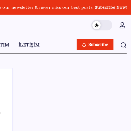
o our newsletter & never miss our best posts.
Subscribe Now!
TIM
İLETİŞİM
Subscribe
SON YAZILAR
ı
iPhone 18 Pro Max ve iPhone Ultra Elimizde