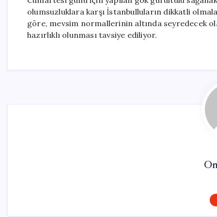
Cumartesi günü için yapılan gök gürültülü sağanak ya
olumsuzluklara karşı İstanbulluların dikkatli olma
göre, mevsim normallerinin altında seyredecek olan 
hazırlıklı olunması tavsiye ediliyor.
On