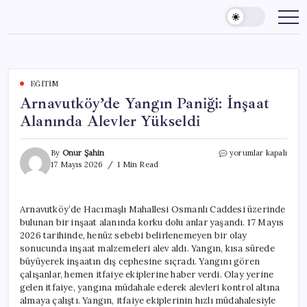
Skip
to
content
EĞITIM
Arnavutköy’de Yangın Paniği: İnşaat
Alanında Alevler Yükseldi
Arnavutköy’de
By
Onur Şahin
yorumlar kapalı
Yangın
17 Mayıs 2026
1 Min Read
Paniği:
İnşaat
Alanında
Arnavutköy’de Hacımaşlı Mahallesi Osmanlı Caddesi üzerinde
Alevler
bulunan bir inşaat alanında korku dolu anlar yaşandı. 17 Mayıs
Yükseldi
için
2026 tarihinde, henüz sebebi belirlenemeyen bir olay
sonucunda inşaat malzemeleri alev aldı. Yangın, kısa sürede
büyüyerek inşaatın dış cephesine sıçradı. Yangını gören
çalışanlar, hemen itfaiye ekiplerine haber verdi. Olay yerine
gelen itfaiye, yangına müdahale ederek alevleri kontrol altına
almaya çalıştı. Yangın, itfaiye ekiplerinin hızlı müdahalesiyle