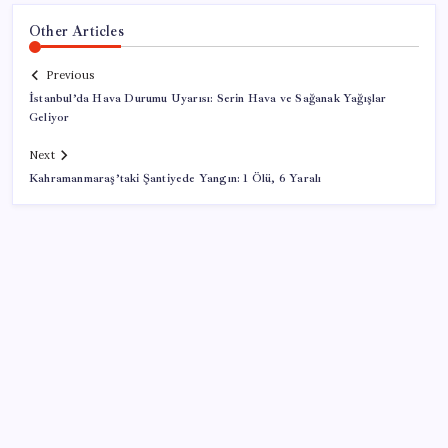
Other Articles
Previous
İstanbul’da Hava Durumu Uyarısı: Serin Hava ve Sağanak Yağışlar
Geliyor
Next
Kahramanmaraş’taki Şantiyede Yangın: 1 Ölü, 6 Yaralı
SON YAZILAR
AÖL 3. Dönem sınav sonuçları açıklandı mı? Açık