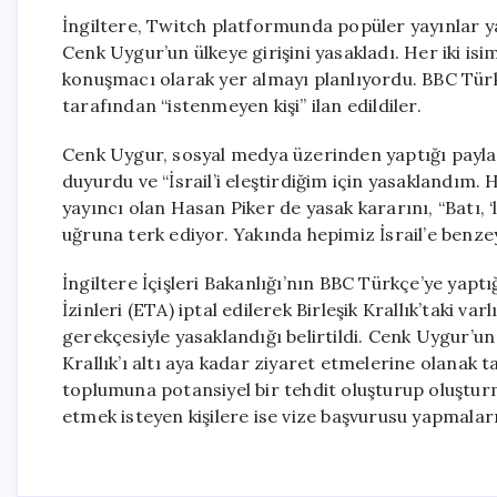
İngiltere, Twitch platformunda popüler yayınlar y
Cenk Uygur’un ülkeye girişini yasakladı. Her iki 
konuşmacı olarak yer almayı planlıyordu. BBC Türk
tarafından “istenmeyen kişi” ilan edildiler.
Cenk Uygur, sosyal medya üzerinden yaptığı payl
duyurdu ve “İsrail’i eleştirdiğim için yasaklandım. 
yayıncı olan Hasan Piker de yasak kararını, “Batı, ‘
uğruna terk ediyor. Yakında hepimiz İsrail’e benzeye
İngiltere İçişleri Bakanlığı’nın BBC Türkçe’ye yapt
İzinleri (ETA) iptal edilerek Birleşik Krallık’taki v
gerekçesiyle yasaklandığı belirtildi. Cenk Uygur’un 
Krallık’ı altı aya kadar ziyaret etmelerine olanak ta
toplumuna potansiyel bir tehdit oluşturup oluştur
etmek isteyen kişilere ise vize başvurusu yapmaları