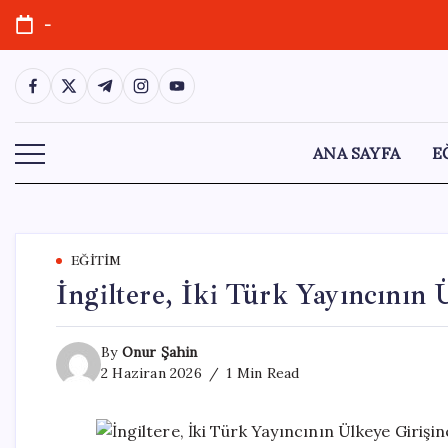
Skip
-
to
content
https://www.facebook.com/
https://twitter.com/
https://t.me/
https://www.instagram.com/
https://youtube.com/
ANA SAYFA
E
EĞITIM
İngiltere, İki Türk Yayıncının
By
Onur Şahin
2 Haziran 2026
1 Min Read