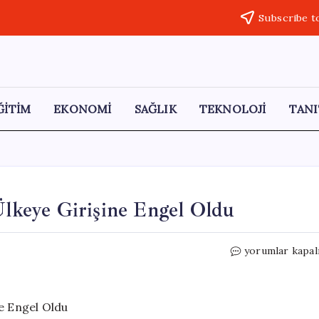
Subscribe t
ĞİTİM
EKONOMİ
SAĞLIK
TEKNOLOJİ
TANI
 Ülkeye Girişine Engel Oldu
İngiltere,
yorumlar kapal
İki
Türk
Yayıncının
Ülkeye