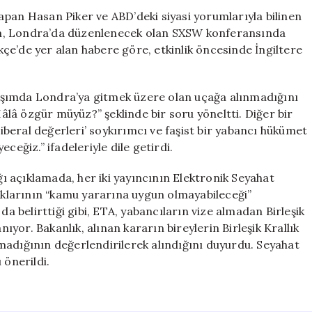
Girişine
apan Hasan Piker ve ABD’deki siyasi yorumlarıyla bilinen
Engel
isim, Londra’da düzenlenecek olan SXSW konferansında
Oldu
çe’de yer alan habere göre, etkinlik öncesinde İngiltere
için
aşımda Londra’ya gitmek üzere olan uçağa alınmadığını
Hâlâ özgür müyüz?” şeklinde bir soru yöneltti. Diğer bir
liberal değerleri’ soykırımcı ve faşist bir yabancı hükümet
ceğiz.” ifadeleriyle dile getirdi.
ığı açıklamada, her iki yayıncının Elektronik Seyahat
arlıklarının “kamu yararına uygun olmayabileceği”
da belirttiği gibi, ETA, yabancıların vize almadan Birleşik
nıyor. Bakanlık, alınan kararın bireylerin Birleşik Krallık
madığının değerlendirilerek alındığını duyurdu. Seyahat
 önerildi.