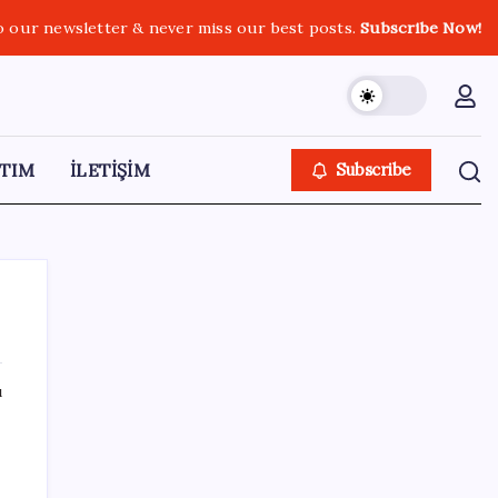
o our newsletter & never miss our best posts.
Subscribe Now!
TIM
İLETİŞİM
Subscribe
ı
SON YAZILAR
AÖL 3. Dönem sınav sonuçları açıklandı
mı? Açık Öğretim Lisesi sınav sonuçları