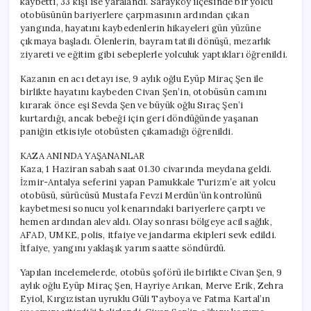
kaybetti, 33 kişi ise yaralandı. Sarayköy ilçesinde bir yolcu
Kurtardı
otobüsünün bariyerlere çarpmasının ardından çıkan
için
yangında, hayatını kaybedenlerin hikayeleri gün yüzüne
çıkmaya başladı. Ölenlerin, bayram tatili dönüşü, mezarlık
ziyareti ve eğitim gibi sebeplerle yolculuk yaptıkları öğrenildi.
Kazanın en acı detayı ise, 9 aylık oğlu Eyüp Miraç Şen ile
birlikte hayatını kaybeden Civan Şen’in, otobüsün camını
kırarak önce eşi Sevda Şen ve büyük oğlu Sıraç Şen’i
kurtardığı, ancak bebeği için geri döndüğünde yaşanan
paniğin etkisiyle otobüsten çıkamadığı öğrenildi.
KAZA ANINDA YAŞANANLAR
Kaza, 1 Haziran sabah saat 01.30 civarında meydana geldi.
İzmir-Antalya seferini yapan Pamukkale Turizm’e ait yolcu
otobüsü, sürücüsü Mustafa Fevzi Merdün’ün kontrolünü
kaybetmesi sonucu yol kenarındaki bariyerlere çarptı ve
hemen ardından alev aldı. Olay sonrası bölgeye acil sağlık,
AFAD, UMKE, polis, itfaiye ve jandarma ekipleri sevk edildi.
İtfaiye, yangını yaklaşık yarım saatte söndürdü.
Yapılan incelemelerde, otobüs şoförü ile birlikte Civan Şen, 9
aylık oğlu Eyüp Miraç Şen, Hayriye Arıkan, Merve Erik, Zehra
Eyiol, Kırgızistan uyruklu Güli Tayboya ve Fatma Kartal’ın