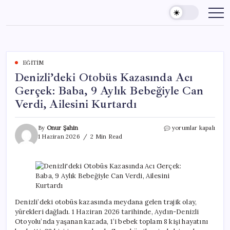
Skip
to
content
EĞITIM
Denizli’deki Otobüs Kazasında Acı
Gerçek: Baba, 9 Aylık Bebeğiyle Can
Verdi, Ailesini Kurtardı
Denizli’deki
By
Onur Şahin
yorumlar kapalı
Otobüs
1 Haziran 2026
2 Min Read
Kazasında
Acı
Gerçek:
Baba,
9
Aylık
Bebeğiyle
Denizli’deki otobüs kazasında meydana gelen trajik olay,
Can
yürekleri dağladı. 1 Haziran 2026 tarihinde, Aydın-Denizli
Verdi,
Otoyolu’nda yaşanan kazada, 1’i bebek toplam 8 kişi hayatını
Ailesini