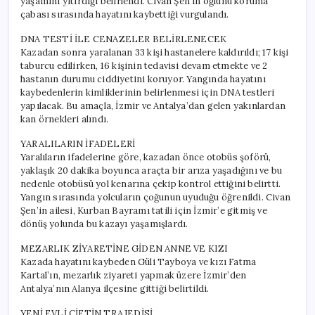
yaşamını yitirdiği belirlendi. Civan Şen’in oğlunu koruma
çabası sırasında hayatını kaybettiği vurgulandı.
DNA TESTİ İLE CENAZELER BELİRLENECEK
Kazadan sonra yaralanan 33 kişi hastanelere kaldırıldı; 17 kişi
taburcu edilirken, 16 kişinin tedavisi devam etmekte ve 2
hastanın durumu ciddiyetini koruyor. Yangında hayatını
kaybedenlerin kimliklerinin belirlenmesi için DNA testleri
yapılacak. Bu amaçla, İzmir ve Antalya’dan gelen yakınlardan
kan örnekleri alındı.
YARALILARIN İFADELERİ
Yaralıların ifadelerine göre, kazadan önce otobüs şoförü,
yaklaşık 20 dakika boyunca araçta bir arıza yaşadığını ve bu
nedenle otobüsü yol kenarına çekip kontrol ettiğini belirtti.
Yangın sırasında yolcuların çoğunun uyuduğu öğrenildi. Civan
Şen’in ailesi, Kurban Bayramı tatili için İzmir’e gitmiş ve
dönüş yolunda bu kazayı yaşamışlardı.
MEZARLIK ZİYARETİNE GİDEN ANNE VE KIZI
Kazada hayatını kaybeden Güli Tayboya ve kızı Fatma
Kartal’ın, mezarlık ziyareti yapmak üzere İzmir’den
Antalya’nın Alanya ilçesine gittiği belirtildi.
YENİ EVLİ ÇİFTİN TRAJEDİSİ