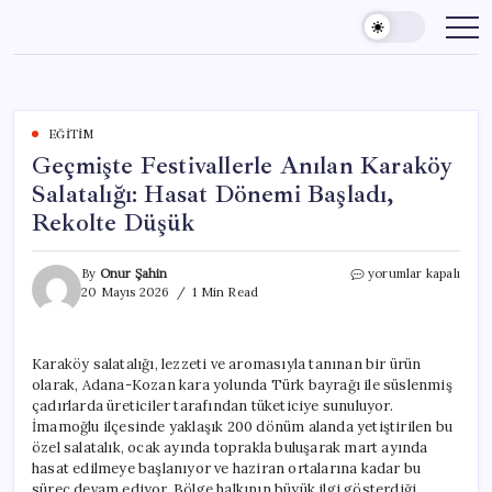
Skip
to
content
EĞITIM
Geçmişte Festivallerle Anılan Karaköy
Salatalığı: Hasat Dönemi Başladı,
Rekolte Düşük
Geçmişte
By
Onur Şahin
yorumlar kapalı
Festivallerle
20 Mayıs 2026
1 Min Read
Anılan
Karaköy
Salatalığı:
Karaköy salatalığı, lezzeti ve aromasıyla tanınan bir ürün
Hasat
olarak, Adana-Kozan kara yolunda Türk bayrağı ile süslenmiş
Dönemi
Başladı,
çadırlarda üreticiler tarafından tüketiciye sunuluyor.
Rekolte
İmamoğlu ilçesinde yaklaşık 200 dönüm alanda yetiştirilen bu
Düşük
özel salatalık, ocak ayında toprakla buluşarak mart ayında
için
hasat edilmeye başlanıyor ve haziran ortalarına kadar bu
süreç devam ediyor. Bölge halkının büyük ilgi gösterdiği