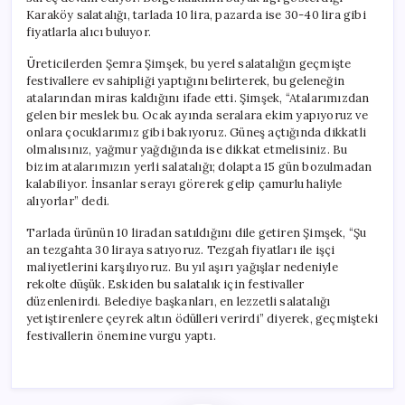
Karaköy salatalığı, tarlada 10 lira, pazarda ise 30-40 lira gibi
fiyatlarla alıcı buluyor.
Üreticilerden Şemra Şimşek, bu yerel salatalığın geçmişte
festivallere ev sahipliği yaptığını belirterek, bu geleneğin
atalarından miras kaldığını ifade etti. Şimşek, “Atalarımızdan
gelen bir meslek bu. Ocak ayında seralara ekim yapıyoruz ve
onlara çocuklarımız gibi bakıyoruz. Güneş açtığında dikkatli
olmalısınız, yağmur yağdığında ise dikkat etmelisiniz. Bu
bizim atalarımızın yerli salatalığı; dolapta 15 gün bozulmadan
kalabiliyor. İnsanlar serayı görerek gelip çamurlu haliyle
alıyorlar” dedi.
Tarlada ürünün 10 liradan satıldığını dile getiren Şimşek, “Şu
an tezgahta 30 liraya satıyoruz. Tezgah fiyatları ile işçi
maliyetlerini karşılıyoruz. Bu yıl aşırı yağışlar nedeniyle
rekolte düşük. Eskiden bu salatalık için festivaller
düzenlenirdi. Belediye başkanları, en lezzetli salatalığı
yetiştirenlere çeyrek altın ödülleri verirdi” diyerek, geçmişteki
festivallerin önemine vurgu yaptı.