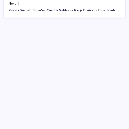
Next
Van’da Sumud Filosu’na Yönelik Saldırıya Karşı Protesto Düzenlendi
SON YAZILAR
Erdoğan’dan Suudi Arabistan’a günübirlik çalışma
ziyareti
AÖL 3. Dönem sınav sonuçları açıklandı mı? Açık
Öğretim Lisesi sınav sonuçları nasıl ve nereden
öğrenilir?
Müsavat Dervişoğlu: ‘Bu yasada tarif edilen ikinci