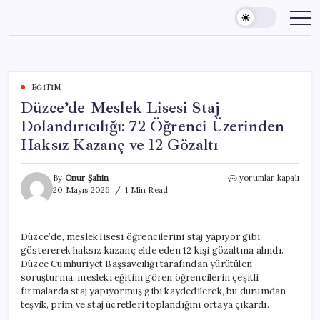
Skip
to
content
EĞITIM
Düzce’de Meslek Lisesi Staj
Dolandırıcılığı: 72 Öğrenci Üzerinden
Haksız Kazanç ve 12 Gözaltı
Düzce’de
By
Onur Şahin
yorumlar kapalı
Meslek
20 Mayıs 2026
1 Min Read
Lisesi
Staj
Dolandırıcılığı:
Düzce’de, meslek lisesi öğrencilerini staj yapıyor gibi
72
göstererek haksız kazanç elde eden 12 kişi gözaltına alındı.
Öğrenci
Üzerinden
Düzce Cumhuriyet Başsavcılığı tarafından yürütülen
Haksız
soruşturma, mesleki eğitim gören öğrencilerin çeşitli
Kazanç
firmalarda staj yapıyormuş gibi kaydedilerek, bu durumdan
ve
teşvik, prim ve staj ücretleri toplandığını ortaya çıkardı.
12