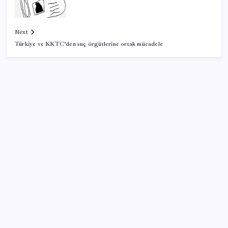
Next
Türkiye ve KKTC’den suç örgütlerine ortak mücadele
SON YAZILAR
Erdoğan’dan Suudi Arabistan’a günübirlik çalışma
ziyareti
AÖL 3. Dönem sınav sonuçları açıklandı mı? Açık
Öğretim Lisesi sınav sonuçları nasıl ve nereden