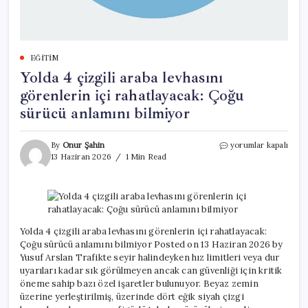
EĞITIM
Yolda 4 çizgili araba levhasını
görenlerin içi rahatlayacak: Çoğu
sürücü anlamını bilmiyor
Yolda
By
Onur Şahin
yorumlar kapalı
4
13 Haziran 2026
1 Min Read
çizgili
araba
levhasını
görenlerin
içi
rahatlayacak:
Yolda 4 çizgili araba levhasını görenlerin içi rahatlayacak:
Çoğu
Çoğu sürücü anlamını bilmiyor Posted on 13 Haziran 2026 by
sürücü
Yusuf Arslan Trafikte seyir halindeyken hız limitleri veya dur
anlamını
uyarıları kadar sık görülmeyen ancak can güvenliği için kritik
bilmiyor
öneme sahip bazı özel işaretler bulunuyor. Beyaz zemin
için
üzerine yerleştirilmiş, üzerinde dört eğik siyah çizgi