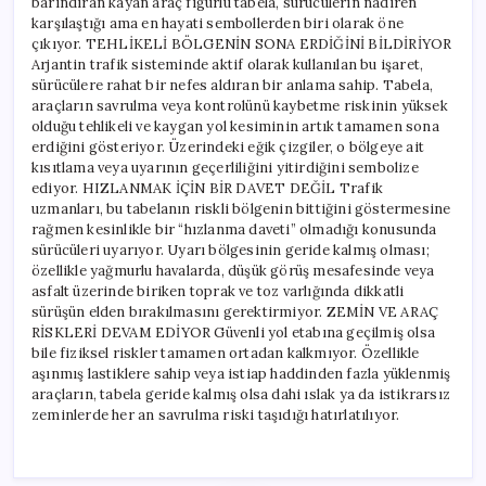
barındıran kayan araç figürlü tabela, sürücülerin nadiren
karşılaştığı ama en hayati sembollerden biri olarak öne
çıkıyor. TEHLİKELİ BÖLGENİN SONA ERDİĞİNİ BİLDİRİYOR
Arjantin trafik sisteminde aktif olarak kullanılan bu işaret,
sürücülere rahat bir nefes aldıran bir anlama sahip. Tabela,
araçların savrulma veya kontrolünü kaybetme riskinin yüksek
olduğu tehlikeli ve kaygan yol kesiminin artık tamamen sona
erdiğini gösteriyor. Üzerindeki eğik çizgiler, o bölgeye ait
kısıtlama veya uyarının geçerliliğini yitirdiğini sembolize
ediyor. HIZLANMAK İÇİN BİR DAVET DEĞİL Trafik
uzmanları, bu tabelanın riskli bölgenin bittiğini göstermesine
rağmen kesinlikle bir “hızlanma daveti” olmadığı konusunda
sürücüleri uyarıyor. Uyarı bölgesinin geride kalmış olması;
özellikle yağmurlu havalarda, düşük görüş mesafesinde veya
asfalt üzerinde biriken toprak ve toz varlığında dikkatli
sürüşün elden bırakılmasını gerektirmiyor. ZEMİN VE ARAÇ
RİSKLERİ DEVAM EDİYOR Güvenli yol etabına geçilmiş olsa
bile fiziksel riskler tamamen ortadan kalkmıyor. Özellikle
aşınmış lastiklere sahip veya istiap haddinden fazla yüklenmiş
araçların, tabela geride kalmış olsa dahi ıslak ya da istikrarsız
zeminlerde her an savrulma riski taşıdığı hatırlatılıyor.