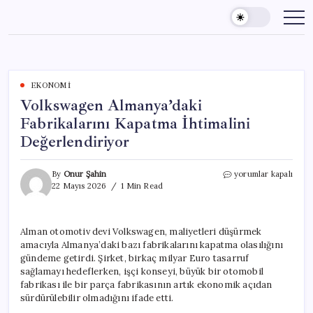
Skip
to
content
EKONOMI
Volkswagen Almanya’daki
Fabrikalarını Kapatma İhtimalini
Değerlendiriyor
Volkswagen
By
Onur Şahin
yorumlar kapalı
Almanya’daki
22 Mayıs 2026
1 Min Read
Fabrikalarını
Kapatma
İhtimalini
Alman otomotiv devi Volkswagen, maliyetleri düşürmek
Değerlendiriyor
amacıyla Almanya’daki bazı fabrikalarını kapatma olasılığını
için
gündeme getirdi. Şirket, birkaç milyar Euro tasarruf
sağlamayı hedeflerken, işçi konseyi, büyük bir otomobil
fabrikası ile bir parça fabrikasının artık ekonomik açıdan
sürdürülebilir olmadığını ifade etti.