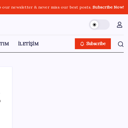
o our newsletter & never miss our best posts.
Subscribe Now!
TIM
İLETİŞİM
Subscribe
ı
SON YAZILAR
AÖL 3. Dönem sınav sonuçları açıklandı
mı? Açık Öğretim Lisesi sınav sonuçları