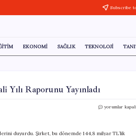
Subscribe t
ĞİTİM
EKONOMİ
SAĞLIK
TEKNOLOJİ
TANI
li Yılı Raporunu Yayınladı
Vodafone
yorumlar kapal
Türkiye
2025-
2026
Mali
ilerini duyurdu. Şirket, bu dönemde 144,8 milyar TL’lik