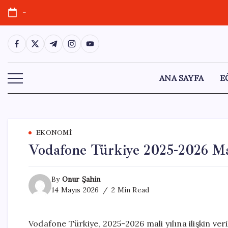
Skip
-
to
content
https://www.facebook.com/
https://twitter.com/
https://t.me/
https://www.instagram.com/
https://youtube.com/
ANA SAYFA
E
EKONOMI
Vodafone Türkiye 2025-2026 Ma
By
Onur Şahin
14 Mayıs 2026
2 Min Read
Vodafone Türkiye, 2025-2026 mali yılına ilişkin ver