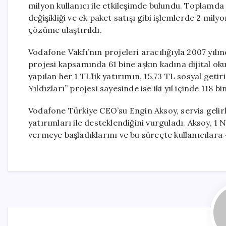
milyon kullanıcı ile etkileşimde bulundu. Toplamda
değişikliği ve ek paket satışı gibi işlemlerde 2 mil
çözüme ulaştırıldı.
Vodafone Vakfı’nın projeleri aracılığıyla 2007 yılınd
projesi kapsamında 61 bine aşkın kadına dijital oku
yapılan her 1 TL’lik yatırımın, 15,73 TL sosyal geti
Yıldızları” projesi sayesinde ise iki yıl içinde 118 bi
Vodafone Türkiye CEO’su Engin Aksoy, servis geli
yatırımları ile desteklendiğini vurguladı. Aksoy, 1 N
vermeye başladıklarını ve bu süreçte kullanıcılara 4