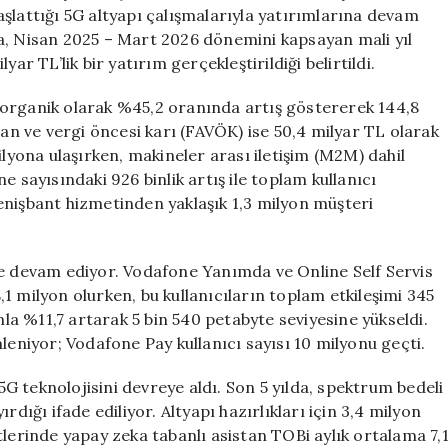
Yılı
 başlattığı 5G altyapı çalışmalarıyla yatırımlarına devam
Raporunu
a, Nisan 2025 – Mart 2026 dönemini kapsayan mali yıl
Yayınladı
ar TL’lik bir yatırım gerçekleştirildiği belirtildi.
için
la organik olarak %45,2 oranında artış göstererek 144,8
man ve vergi öncesi karı (FAVÖK) ise 50,4 milyar TL olarak
ilyona ulaşırken, makineler arası iletişim (M2M) dahil
 sayısındaki 926 binlik artış ile toplam kullanıcı
enişbant hizmetinden yaklaşık 1,3 milyon müşteri
ye devam ediyor. Vodafone Yanımda ve Online Self Servis
8,1 milyon olurken, bu kullanıcıların toplam etkileşimi 345
nla %11,7 artarak 5 bin 540 petabyte seviyesine yükseldi.
leniyor; Vodafone Pay kullanıcı sayısı 10 milyonu geçti.
 5G teknolojisini devreye aldı. Son 5 yılda, spektrum bedeli
dığı ifade ediliyor. Altyapı hazırlıkları için 3,4 milyon
tlerinde yapay zeka tabanlı asistan TOBi aylık ortalama 7,