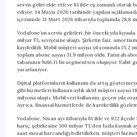
servis geliri elde etti ve 81 ilde eş zamanlı olarak
ediyor. 14 Mayıs 2026 tarihinde yapılan açıklamad
içerisinde 31 Mart 2026 itibarıyla toplamda 28,8 mily
Vodafone’un servis gelirleri, bir önceki yıla kıyas
milyar TL seviyesine ulaştı. Şirketin faiz, amortis
kaydedildi. Mobil müşteri sayısı yıl sonunda 25,2 m
toplam abone sayısı 31,9 milyon oldu. Faturalı abone
tabanının %86,1’i bu segmentten oluşuyor. Sabit g
yararlanıyor.
Dijital platformların kullanımı da artış gösterme
gibi hizmetleri kullanan aylık aktif müşteri sayısı 1
milyona ulaştı. Mobil veri kullanımı, geçen yıla ora
Ayrıca, finansal hizmetlerde de hareketlilik gözlem
Vodafone, Nisan ayı itibarıyla 81 ilde ve 922 ilçede
hariç, şebekesine 100 milyar TL’den fazla kaynak ayır
saat mesai harcandığı belirtilirken, müşteri hizme