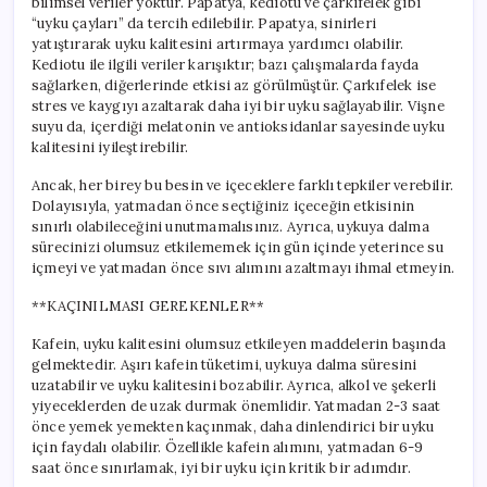
bilimsel veriler yoktur. Papatya, kediotu ve çarkıfelek gibi
“uyku çayları” da tercih edilebilir. Papatya, sinirleri
yatıştırarak uyku kalitesini artırmaya yardımcı olabilir.
Kediotu ile ilgili veriler karışıktır; bazı çalışmalarda fayda
sağlarken, diğerlerinde etkisi az görülmüştür. Çarkıfelek ise
stres ve kaygıyı azaltarak daha iyi bir uyku sağlayabilir. Vişne
suyu da, içerdiği melatonin ve antioksidanlar sayesinde uyku
kalitesini iyileştirebilir.
Ancak, her birey bu besin ve içeceklere farklı tepkiler verebilir.
Dolayısıyla, yatmadan önce seçtiğiniz içeceğin etkisinin
sınırlı olabileceğini unutmamalısınız. Ayrıca, uykuya dalma
sürecinizi olumsuz etkilememek için gün içinde yeterince su
içmeyi ve yatmadan önce sıvı alımını azaltmayı ihmal etmeyin.
**KAÇINILMASI GEREKENLER**
Kafein, uyku kalitesini olumsuz etkileyen maddelerin başında
gelmektedir. Aşırı kafein tüketimi, uykuya dalma süresini
uzatabilir ve uyku kalitesini bozabilir. Ayrıca, alkol ve şekerli
yiyeceklerden de uzak durmak önemlidir. Yatmadan 2-3 saat
önce yemek yemekten kaçınmak, daha dinlendirici bir uyku
için faydalı olabilir. Özellikle kafein alımını, yatmadan 6-9
saat önce sınırlamak, iyi bir uyku için kritik bir adımdır.