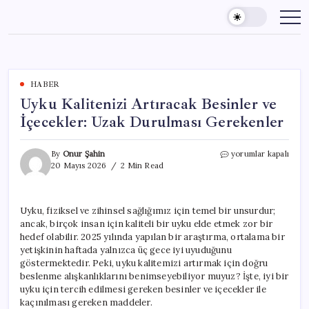
Skip
to
content
HABER
Uyku Kalitenizi Artıracak Besinler ve
İçecekler: Uzak Durulması Gerekenler
Uyku
By
Onur Şahin
yorumlar kapalı
Kalitenizi
20 Mayıs 2026
2 Min Read
Artıracak
Besinler
ve
Uyku, fiziksel ve zihinsel sağlığımız için temel bir unsurdur;
İçecekler:
ancak, birçok insan için kaliteli bir uyku elde etmek zor bir
Uzak
Durulması
hedef olabilir. 2025 yılında yapılan bir araştırma, ortalama bir
Gerekenler
yetişkinin haftada yalnızca üç gece iyi uyuduğunu
için
göstermektedir. Peki, uyku kalitemizi artırmak için doğru
beslenme alışkanlıklarını benimseyebiliyor muyuz? İşte, iyi bir
uyku için tercih edilmesi gereken besinler ve içecekler ile
kaçınılması gereken maddeler.