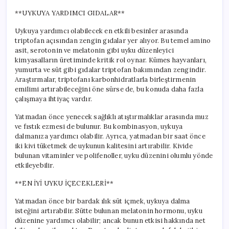
**UYKUYA YARDIMCI GIDALAR**
Uykuya yardımcı olabilecek en etkili besinler arasında
triptofan açısından zengin gıdalar yer alıyor. Bu temel amino
asit, serotonin ve melatonin gibi uyku düzenleyici
kimyasalların üretiminde kritik rol oynar. Kümes hayvanları,
yumurta ve süt gibi gıdalar triptofan bakımından zengindir.
Araştırmalar, triptofanı karbonhidratlarla birleştirmenin
emilimi artırabileceğini öne sürse de, bu konuda daha fazla
çalışmaya ihtiyaç vardır.
Yatmadan önce yenecek sağlıklı atıştırmalıklar arasında muz
ve fıstık ezmesi de bulunur. Bu kombinasyon, uykuya
dalmanıza yardımcı olabilir. Ayrıca, yatmadan bir saat önce
iki kivi tüketmek de uykunun kalitesini artırabilir. Kivide
bulunan vitaminler ve polifenoller, uyku düzenini olumlu yönde
etkileyebilir.
**EN İYİ UYKU İÇECEKLERİ**
Yatmadan önce bir bardak ılık süt içmek, uykuya dalma
isteğini artırabilir. Sütte bulunan melatonin hormonu, uyku
düzenine yardımcı olabilir; ancak bunun etkisi hakkında net