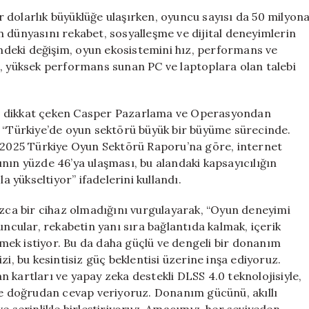
Büyüyor:
ar dolarlık büyüklüğe ulaşırken, oyuncu sayısı da 50 milyon
1
 dünyasını rekabet, sosyalleşme ve dijital deneyimlerin
Milyar
rindeki değişim, oyun ekosistemini hız, performans ve
Dolar
m, yüksek performans sunan PC ve laptoplara olan talebi
Pazar
ve
50
ğine dikkat çeken Casper Pazarlama ve Operasyondan
Milyon
Türkiye’de oyun sektörü büyük bir büyüme sürecinde.
Oyuncu
için
. 2025 Türkiye Oyun Sektörü Raporu’na göre, internet
nın yüzde 46’ya ulaşması, bu alandaki kapsayıcılığın
a yükseltiyor” ifadelerini kullandı.
ızca bir cihaz olmadığını vurgulayarak, “Oyun deneyimi
uncular, rekabetin yanı sıra bağlantıda kalmak, içerik
ek istiyor. Bu da daha güçlü ve dengeli bir donanım
zi, bu kesintisiz güç beklentisi üzerine inşa ediyoruz.
 kartları ve yapay zeka destekli DLSS 4.0 teknolojisiyle,
ine doğrudan cevap veriyoruz. Donanım gücünü, akıllı