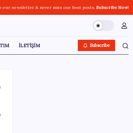
o our newsletter & never miss our best posts.
Subscribe Now!
TIM
İLETİŞİM
Subscribe
0
SON YAZILAR
ı
AÖL 3. Dönem sınav sonuçları açıklandı
mı? Açık Öğretim Lisesi sınav sonuçları