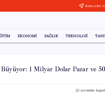
Subscribe t
ĞİTİM
EKONOMİ
SAĞLIK
TEKNOLOJİ
TANI
Büyüyor: 1 Milyar Dolar Pazar ve 5
Türkiye’de
yorumlar kapal
Oyun
Sektörü
Hızla