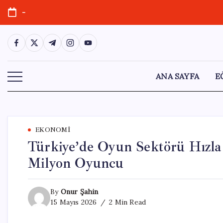
Skip
-
to
content
https://www.facebook.com/
https://twitter.com/
https://t.me/
https://www.instagram.com/
https://youtube.com/
ANA SAYFA
E
EKONOMI
Türkiye’de Oyun Sektörü Hızla 
Milyon Oyuncu
By
Onur Şahin
15 Mayıs 2026
2 Min Read