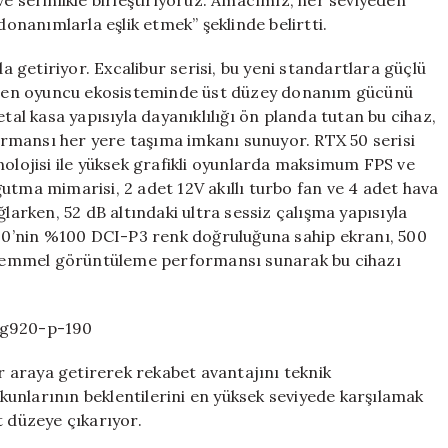
e serinlikle birleştiriyoruz. Amacımız, her seviyeden
nanımlarla eşlik etmek” şeklinde belirtti.
getiriyor. Excalibur serisi, bu yeni standartlara güçlü
elişen oyuncu ekosisteminde üst düzey donanım gücünü
l kasa yapısıyla dayanıklılığı ön planda tutan bu cihaz,
formansı her yere taşıma imkanı sunuyor. RTX 50 serisi
nolojisi ile yüksek grafikli oyunlarda maksimum FPS ve
soğutma mimarisi, 2 adet 12V akıllı turbo fan ve 4 adet hava
ğlarken, 52 dB altındaki ultra sessiz çalışma yapısıyla
G920’nin %100 DCI-P3 renk doğruluğuna sahip ekranı, 500
 mükemmel görüntüleme performansı sunarak bu cihazı
r-g920-p-190
ir araya getirerek rekabet avantajını teknik
unlarının beklentilerini en yüksek seviyede karşılamak
t düzeye çıkarıyor.