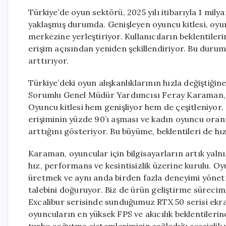
Türkiye’de oyun sektörü, 2025 yılı itibarıyla 1 mily
yaklaşmış durumda. Genişleyen oyuncu kitlesi, oyun
merkezine yerleştiriyor. Kullanıcıların beklentile
erişim açısından yeniden şekillendiriyor. Bu duru
arttırıyor.
Türkiye’deki oyun alışkanlıklarının hızla değişti
Sorumlu Genel Müdür Yardımcısı Feray Karaman, “
Oyuncu kitlesi hem genişliyor hem de çeşitleniyor
erişiminin yüzde 90’ı aşması ve kadın oyuncu oranı
arttığını gösteriyor. Bu büyüme, beklentileri de hızl
Karaman, oyuncular için bilgisayarların artık yaln
hız, performans ve kesintisizlik üzerine kurulu. Oy
üretmek ve aynı anda birden fazla deneyimi yönetm
talebini doğuruyor. Biz de ürün geliştirme sürecimi
Excalibur serisinde sunduğumuz RTX 50 serisi ekran
oyuncuların en yüksek FPS ve akıcılık beklentiler