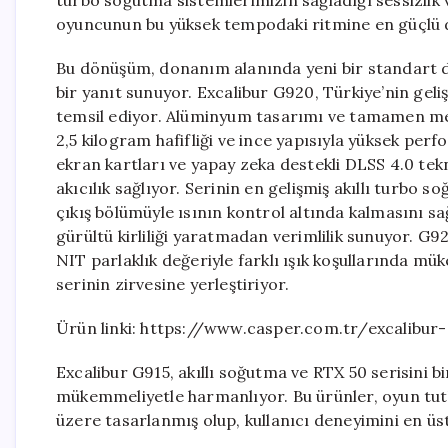
turbo soğutma sistemlerimizin sağladığı sessizlik v
oyuncunun bu yüksek tempodaki ritmine en güçlü do
Bu dönüşüm, donanım alanında yeni bir standart da 
bir yanıt sunuyor. Excalibur G920, Türkiye’nin g
temsil ediyor. Alüminyum tasarımı ve tamamen meta
2,5 kilogram hafifliği ve ince yapısıyla yüksek per
ekran kartları ve yapay zeka destekli DLSS 4.0 tek
akıcılık sağlıyor. Serinin en gelişmiş akıllı turbo 
çıkış bölümüyle ısının kontrol altında kalmasını sa
gürültü kirliliği yaratmadan verimlilik sunuyor. 
NIT parlaklık değeriyle farklı ışık koşullarında
serinin zirvesine yerleştiriyor.
Ürün linki: https://www.casper.com.tr/excalibu
Excalibur G915, akıllı soğutma ve RTX 50 serisini b
mükemmeliyetle harmanlıyor. Bu ürünler, oyun tutk
üzere tasarlanmış olup, kullanıcı deneyimini en üs