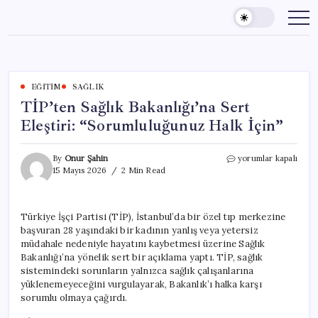
Skip
to
content
EĞITIM
SAĞLIK
TİP’ten Sağlık Bakanlığı’na Sert
Eleştiri: “Sorumluluğunuz Halk İçin”
TİP’ten
By
Onur Şahin
yorumlar kapalı
Sağlık
15 Mayıs 2026
2 Min Read
Bakanlığı’na
Sert
Eleştiri:
Türkiye İşçi Partisi (TİP), İstanbul’da bir özel tıp merkezine
“Sorumluluğunuz
başvuran 28 yaşındaki bir kadının yanlış veya yetersiz
Halk
İçin”
müdahale nedeniyle hayatını kaybetmesi üzerine Sağlık
için
Bakanlığı’na yönelik sert bir açıklama yaptı. TİP, sağlık
sistemindeki sorunların yalnızca sağlık çalışanlarına
yüklenemeyeceğini vurgulayarak, Bakanlık’ı halka karşı
sorumlu olmaya çağırdı.