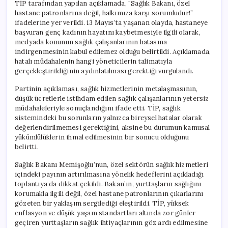
TİP tarafından yapılan açıklamada, “Sağlık Bakanı, özel
hastane patronlarına değil, halkımıza karşı sorumludur!”
ifadelerine yer verildi. 13 Mayıs’ta yaşanan olayda, hastaneye
başvuran genç kadının hayatını kaybetmesiyle ilgili olarak,
medyada konunun sağlık çalışanlarının hatasına
indirgenmesinin kabul edilemez olduğu belirtildi. Açıklamada,
hatalı müdahalenin hangi yöneticilerin talimatıyla
gerçekleştirildiğinin aydınlatılması gerektiği vurgulandı.
Partinin açıklaması, sağlık hizmetlerinin metalaşmasının,
düşük ücretlerle istihdam edilen sağlık çalışanlarının yetersiz
müdahaleleriyle sonuçlandığını ifade etti. TİP, sağlık
sistemindeki bu sorunların yalnızca bireysel hatalar olarak
değerlendirilmemesi gerektiğini, aksine bu durumun kamusal
yükümlülüklerin ihmal edilmesinin bir sonucu olduğunu
belirtti.
Sağlık Bakanı Memişoğlu’nun, özel sektörün sağlık hizmetleri
içindeki payının artırılmasına yönelik hedeflerini açıkladığı
toplantıya da dikkat çekildi. Bakan’ın, yurttaşların sağlığını
korumakla ilgili değil, özel hastane patronlarının çıkarlarını
gözeten bir yaklaşım sergilediği eleştirildi. TİP, yüksek
enflasyon ve düşük yaşam standartları altında zor günler
geçiren yurttaşların sağlık ihtiyaçlarının göz ardı edilmesine