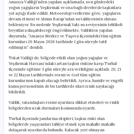
Amasya Valiliği’nden yapılan açıklamada, son günlerdeki
yoğun yağışların Yeşilırmak ve ona bağlı derelerde taşkınlara
yol açtığı ifade edildi. Meteoroloji verilerine göre, yağışların
devam etmesi ve Almus Barajı’ndan su tahliyesinin olması
bekleniyor. Bu nedenle Yeşilırmak’taki su seviyesinin tehlikeli
boyutlara ulaşabileceği öngörülmekte. Valilikten yapılan
duyuruda, “Amasya Merkez ve Taşova ilçesindeki tüm eğitim
kurumları 20 Mayıs 2026 tarihinde 1 gün süreyle tatil
edilmiştir.” denildi.
Tokat Valiliği de, bölgede etkili olan yoğun yağışlar ve
Yeşilırmak Havzası’ndaki artan taşkın riskine karşı Turhal
ilçesinde eğitime 3 gün süreyle ara verildiğini açıkladı. 20, 21
ve 22 Mayıs tarihlerinde resmi ve özel tüm eğitim
kurumlarının kapalı olacağı belirtildi. Ayrıca, hamile ve engelli
kamu personelinin de bu tarihlerde idari izinli sayılacağı
bildirildi.
Valilik, vatandaşları resmi uyarılara dikkat etmeleri ve riskli
bölgelerden uzak durmaları konusunda uyardı.
Turhal ilçesinde jandarma ekipleri, taşkın riski olan
bölgelerde yaşayanları tahliye etmek için mahalle mahalle
dolaşarak uyarılarda bulundu. Kalacak yeri olmayan