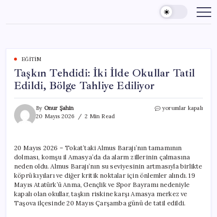
Skip
to
content
EĞITIM
Taşkın Tehdidi: İki İlde Okullar Tatil
Edildi, Bölge Tahliye Ediliyor
Taşkın
By
Onur Şahin
yorumlar kapalı
Tehdidi:
20 Mayıs 2026
2 Min Read
İki
İlde
Okullar
20 Mayıs 2026 – Tokat’taki Almus Barajı’nın tamamının
Tatil
dolması, komşu il Amasya’da da alarm zillerinin çalmasına
Edildi,
Bölge
neden oldu. Almus Barajı’nın su seviyesinin artmasıyla birlikte
Tahliye
köprü kıyıları ve diğer kritik noktalar için önlemler alındı. 19
Ediliyor
Mayıs Atatürk’ü Anma, Gençlik ve Spor Bayramı nedeniyle
için
kapalı olan okullar, taşkın riskine karşı Amasya merkez ve
Taşova ilçesinde 20 Mayıs Çarşamba günü de tatil edildi.