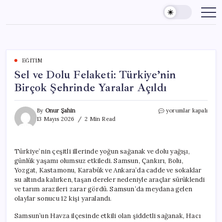
Skip
to
content
EĞITIM
Sel ve Dolu Felaketi: Türkiye’nin
Birçok Şehrinde Yaralar Açıldı
Sel
By
Onur Şahin
yorumlar kapalı
ve
13 Mayıs 2026
2 Min Read
Dolu
Felaketi:
Türkiye’nin
Türkiye’nin çeşitli illerinde yoğun sağanak ve dolu yağışı,
Birçok
günlük yaşamı olumsuz etkiledi. Samsun, Çankırı, Bolu,
Şehrinde
Yaralar
Yozgat, Kastamonu, Karabük ve Ankara’da cadde ve sokaklar
Açıldı
su altında kalırken, taşan dereler nedeniyle araçlar sürüklendi
için
ve tarım arazileri zarar gördü. Samsun’da meydana gelen
olaylar sonucu 12 kişi yaralandı.
Samsun’un Havza ilçesinde etkili olan şiddetli sağanak, Hacı