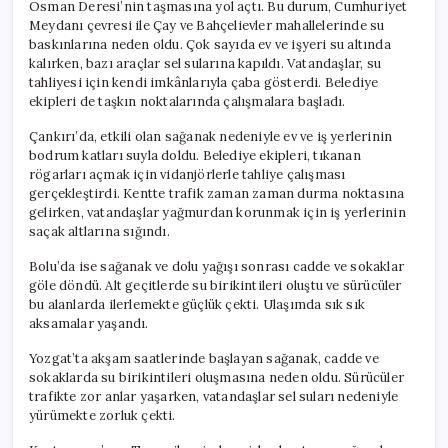
Osman Deresi’nin taşmasına yol açtı. Bu durum, Cumhuriyet
Meydanı çevresi ile Çay ve Bahçelievler mahallelerinde su
baskınlarına neden oldu. Çok sayıda ev ve işyeri su altında
kalırken, bazı araçlar sel sularına kapıldı. Vatandaşlar, su
tahliyesi için kendi imkânlarıyla çaba gösterdi. Belediye
ekipleri de taşkın noktalarında çalışmalara başladı.
Çankırı’da, etkili olan sağanak nedeniyle ev ve iş yerlerinin
bodrum katları suyla doldu. Belediye ekipleri, tıkanan
rögarları açmak için vidanjörlerle tahliye çalışması
gerçekleştirdi. Kentte trafik zaman zaman durma noktasına
gelirken, vatandaşlar yağmurdan korunmak için iş yerlerinin
saçak altlarına sığındı.
Bolu’da ise sağanak ve dolu yağışı sonrası cadde ve sokaklar
göle döndü. Alt geçitlerde su birikintileri oluştu ve sürücüler
bu alanlarda ilerlemekte güçlük çekti. Ulaşımda sık sık
aksamalar yaşandı.
Yozgat’ta akşam saatlerinde başlayan sağanak, cadde ve
sokaklarda su birikintileri oluşmasına neden oldu. Sürücüler
trafikte zor anlar yaşarken, vatandaşlar sel suları nedeniyle
yürümekte zorluk çekti.