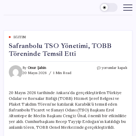
Skip
to
content
EĞITIM
Safranbolu TSO Yönetimi, TOBB
Töreninde Temsil Etti
Safranbolu
By
Onur Şahin
yorumlar kapalı
TSO
20 Mayıs 2026
1 Min Read
Yönetimi,
TOBB
Töreninde
20 Mayıs 2026 tarihinde Ankara’da gerçekleştirilen Türkiye
Temsil
Odalar ve Borsalar Birliği (TOBB) Hizmet Şeref Belgesi ve
Etti
için
Plaket Takdim Töreni’ne katılarak Karabük’ü temsil eden
Safranbolu Ticaret ve Sanayi Odası (TSO) Başkanı Erol
Altuntepe ile Meclis Başkanı Cengiz Ünal, önemli bir etkinlikte
yer aldı. Cumhurbaşkanı Recep Tayyip Erdoğan’ın katıldığı bu
anlamlı tören, TOBB Genel Merkezinde gerçekleştirildi.