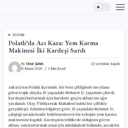
Skip
to
content
EĞITIM
Polatlı’da Acı Kaza: Yem Karma
Makinesi İki Kardeşi Sardı
Polatlı’da
By
Onur Şahin
yorumlar kapalı
Acı
11 Mayıs 2026
1 Min Read
Kaza:
Yem
Karma
Ankara’nın Polatlı ilçesinde, bir besi çiftliğinde meydana
Makinesi
gelen trajik olayda, 15 yaşındaki Mehmet D. yaşamını yitirdi.
İki
Kardeşi
Kardeşini kurtarmak için harekete geçen ablası ise ağır
Sardı
yaralandı. Olay, Türkkarsak Mahallesi’ndeki bir çiftlikte
için
gerçekleşti. Edinilen bilgilere göre, 15 yaşındaki Mehmet D.,
çalıştığı sırada henüz belirlenemeyen bir sebeple yem karma
makinesine kapıldı. Kardeşinin tehlikede olduğunu gören
ablası, onu kurtarmak amacıyla müdahalede bulundu, ancak bu