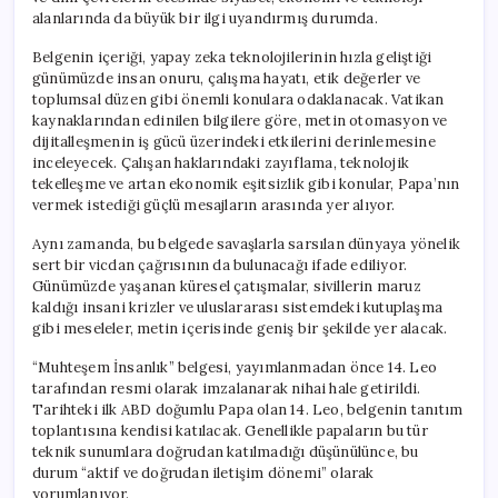
Dikkat
alanlarında da büyük bir ilgi uyandırmış durumda.
Çekiyor!
için
Belgenin içeriği, yapay zeka teknolojilerinin hızla geliştiği
günümüzde insan onuru, çalışma hayatı, etik değerler ve
toplumsal düzen gibi önemli konulara odaklanacak. Vatikan
kaynaklarından edinilen bilgilere göre, metin otomasyon ve
dijitalleşmenin iş gücü üzerindeki etkilerini derinlemesine
inceleyecek. Çalışan haklarındaki zayıflama, teknolojik
tekelleşme ve artan ekonomik eşitsizlik gibi konular, Papa’nın
vermek istediği güçlü mesajların arasında yer alıyor.
Aynı zamanda, bu belgede savaşlarla sarsılan dünyaya yönelik
sert bir vicdan çağrısının da bulunacağı ifade ediliyor.
Günümüzde yaşanan küresel çatışmalar, sivillerin maruz
kaldığı insani krizler ve uluslararası sistemdeki kutuplaşma
gibi meseleler, metin içerisinde geniş bir şekilde yer alacak.
“Muhteşem İnsanlık” belgesi, yayımlanmadan önce 14. Leo
tarafından resmi olarak imzalanarak nihai hale getirildi.
Tarihteki ilk ABD doğumlu Papa olan 14. Leo, belgenin tanıtım
toplantısına kendisi katılacak. Genellikle papaların bu tür
teknik sunumlara doğrudan katılmadığı düşünülünce, bu
durum “aktif ve doğrudan iletişim dönemi” olarak
yorumlanıyor.