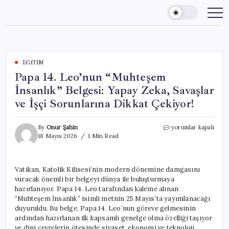
Skip
to
content
EĞITIM
Papa 14. Leo’nun “Muhteşem
İnsanlık” Belgesi: Yapay Zeka, Savaşlar
ve İşçi Sorunlarına Dikkat Çekiyor!
Papa
By
Onur Şahin
yorumlar kapalı
14.
18 Mayıs 2026
1 Min Read
Leo’nun
“Muhteşem
İnsanlık”
Vatikan, Katolik Kilisesi’nin modern dönemine damgasını
Belgesi:
vuracak önemli bir belgeyi dünya ile buluşturmaya
Yapay
Zeka,
hazırlanıyor. Papa 14. Leo tarafından kaleme alınan
Savaşlar
“Muhteşem İnsanlık” isimli metnin 25 Mayıs’ta yayımlanacağı
ve
duyuruldu. Bu belge, Papa 14. Leo’nun göreve gelmesinin
İşçi
ardından hazırlanan ilk kapsamlı genelge olma özelliği taşıyor
Sorunlarına
ve dini çevrelerin ötesinde siyaset, ekonomi ve teknoloji