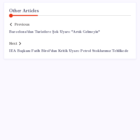
Other Articles
Previous
Barcelona’dan Turistlere Şok Uyarı: “Artık Gelmeyin”
Next
IEA Başkanı Fatih Birol’dan Kritik Uyarı: Petrol Stoklarımız Tehlikede
SON YAZILAR
28 ilde CHP’li başkan kalmadı! YENİ Parti’ye geçen