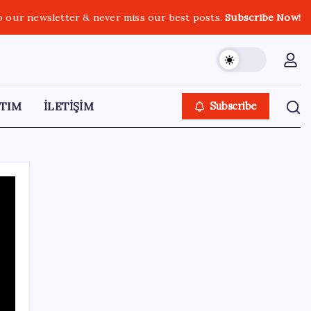
o our newsletter & never miss our best posts.
Subscribe Now!
TIM
İLETİŞİM
Subscribe
SON YAZILAR
Erdoğan’dan Suudi Arabistan’a günübirlik
çalışma ziyareti