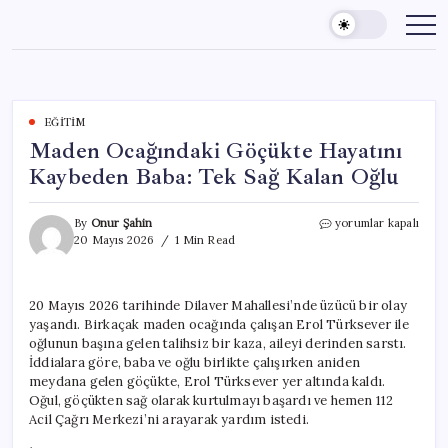
Skip
to
content
EĞITIM
Maden Ocağındaki Göçükte Hayatını
Kaybeden Baba: Tek Sağ Kalan Oğlu
Maden
By
Onur Şahin
yorumlar kapalı
Ocağındaki
20 Mayıs 2026
1 Min Read
Göçükte
Hayatını
Kaybeden
20 Mayıs 2026 tarihinde Dilaver Mahallesi’nde üzücü bir olay
Baba:
yaşandı. Birkaçak maden ocağında çalışan Erol Türksever ile
Tek
Sağ
oğlunun başına gelen talihsiz bir kaza, aileyi derinden sarstı.
Kalan
İddialara göre, baba ve oğlu birlikte çalışırken aniden
Oğlu
meydana gelen göçükte, Erol Türksever yer altında kaldı.
için
Oğul, göçükten sağ olarak kurtulmayı başardı ve hemen 112
Acil Çağrı Merkezi’ni arayarak yardım istedi.