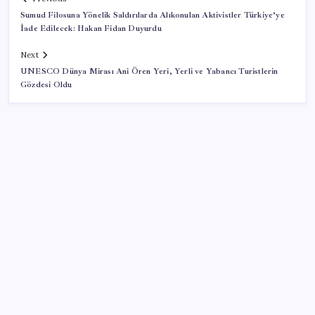
Sumud Filosuna Yönelik Saldırılarda Alıkonulan Aktivistler Türkiye’ye
İade Edilecek: Hakan Fidan Duyurdu
Next
UNESCO Dünya Mirası Ani Ören Yeri, Yerli ve Yabancı Turistlerin
Gözdesi Oldu
SON YAZILAR
iPhone 18 Pro Max ve iPhone Ultra Elimizde
Copilot için radikal karar: Microsoft logoyu
değiştiriyor!