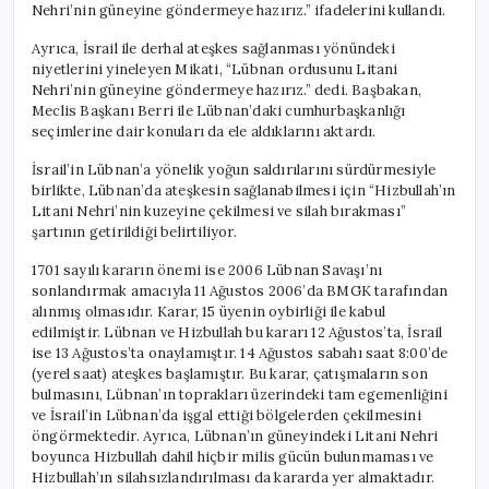
Nehri’nin güneyine göndermeye hazırız.” ifadelerini kullandı.
Ayrıca, İsrail ile derhal ateşkes sağlanması yönündeki
niyetlerini yineleyen Mikati, “Lübnan ordusunu Litani
Nehri’nin güneyine göndermeye hazırız.” dedi. Başbakan,
Meclis Başkanı Berri ile Lübnan’daki cumhurbaşkanlığı
seçimlerine dair konuları da ele aldıklarını aktardı.
İsrail’in Lübnan’a yönelik yoğun saldırılarını sürdürmesiyle
birlikte, Lübnan’da ateşkesin sağlanabilmesi için “Hizbullah’ın
Litani Nehri’nin kuzeyine çekilmesi ve silah bırakması”
şartının getirildiği belirtiliyor.
1701 sayılı kararın önemi ise 2006 Lübnan Savaşı’nı
sonlandırmak amacıyla 11 Ağustos 2006’da BMGK tarafından
alınmış olmasıdır. Karar, 15 üyenin oybirliği ile kabul
edilmiştir. Lübnan ve Hizbullah bu kararı 12 Ağustos’ta, İsrail
ise 13 Ağustos’ta onaylamıştır. 14 Ağustos sabahı saat 8:00’de
(yerel saat) ateşkes başlamıştır. Bu karar, çatışmaların son
bulmasını, Lübnan’ın toprakları üzerindeki tam egemenliğini
ve İsrail’in Lübnan’da işgal ettiği bölgelerden çekilmesini
öngörmektedir. Ayrıca, Lübnan’ın güneyindeki Litani Nehri
boyunca Hizbullah dahil hiçbir milis gücün bulunmaması ve
Hizbullah’ın silahsızlandırılması da kararda yer almaktadır.