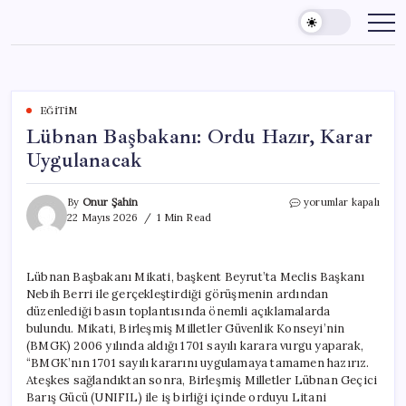
Skip
to
content
EĞITIM
Lübnan Başbakanı: Ordu Hazır, Karar
Uygulanacak
Lübnan
By
Onur Şahin
yorumlar kapalı
Başbakanı:
22 Mayıs 2026
1 Min Read
Ordu
Hazır,
Karar
Lübnan Başbakanı Mikati, başkent Beyrut’ta Meclis Başkanı
Uygulanacak
Nebih Berri ile gerçekleştirdiği görüşmenin ardından
için
düzenlediği basın toplantısında önemli açıklamalarda
bulundu. Mikati, Birleşmiş Milletler Güvenlik Konseyi’nin
(BMGK) 2006 yılında aldığı 1701 sayılı karara vurgu yaparak,
“BMGK’nın 1701 sayılı kararını uygulamaya tamamen hazırız.
Ateşkes sağlandıktan sonra, Birleşmiş Milletler Lübnan Geçici
Barış Gücü (UNIFIL) ile iş birliği içinde orduyu Litani