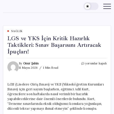
Skip
to
content
SAĞLIK
LGS ve YKS İçin Kritik Hazırlık
Taktikleri: Sınav Başarısını Artıracak
İpuçları!
LGS
By
Onur Şahin
yorumlar kapalı
ve
11 Mayıs 2026
1 Min Read
YKS
İçin
Kritik
LGS (Liselere Giriş Sınavı) ve YKS (Yükseköğretim Kurumları
Hazırlık
Sınavı) için geri sayım başlarken, eğitimci Adil Kurt,
Taktikleri:
Sınav
öğrencilere son haftalarda nasıl verimli bir hazırlık
Başarısını
yapabileceklerine dair önemli önerilerde bulundu. Kurt,
Artıracak
“Deneme sınavlarında eksik olduğunuz konulara yoğunlaşın,
İpuçları!
düzenli tekrar yapmayı ihmal etmeyin” şeklinde konuştu.
için