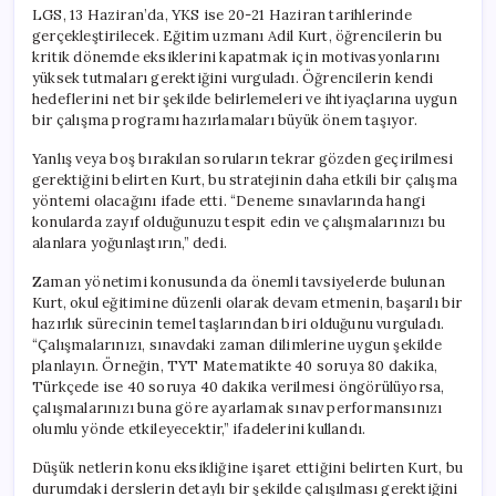
LGS, 13 Haziran’da, YKS ise 20-21 Haziran tarihlerinde
gerçekleştirilecek. Eğitim uzmanı Adil Kurt, öğrencilerin bu
kritik dönemde eksiklerini kapatmak için motivasyonlarını
yüksek tutmaları gerektiğini vurguladı. Öğrencilerin kendi
hedeflerini net bir şekilde belirlemeleri ve ihtiyaçlarına uygun
bir çalışma programı hazırlamaları büyük önem taşıyor.
Yanlış veya boş bırakılan soruların tekrar gözden geçirilmesi
gerektiğini belirten Kurt, bu stratejinin daha etkili bir çalışma
yöntemi olacağını ifade etti. “Deneme sınavlarında hangi
konularda zayıf olduğunuzu tespit edin ve çalışmalarınızı bu
alanlara yoğunlaştırın,” dedi.
Zaman yönetimi konusunda da önemli tavsiyelerde bulunan
Kurt, okul eğitimine düzenli olarak devam etmenin, başarılı bir
hazırlık sürecinin temel taşlarından biri olduğunu vurguladı.
“Çalışmalarınızı, sınavdaki zaman dilimlerine uygun şekilde
planlayın. Örneğin, TYT Matematikte 40 soruya 80 dakika,
Türkçede ise 40 soruya 40 dakika verilmesi öngörülüyorsa,
çalışmalarınızı buna göre ayarlamak sınav performansınızı
olumlu yönde etkileyecektir,” ifadelerini kullandı.
Düşük netlerin konu eksikliğine işaret ettiğini belirten Kurt, bu
durumdaki derslerin detaylı bir şekilde çalışılması gerektiğini