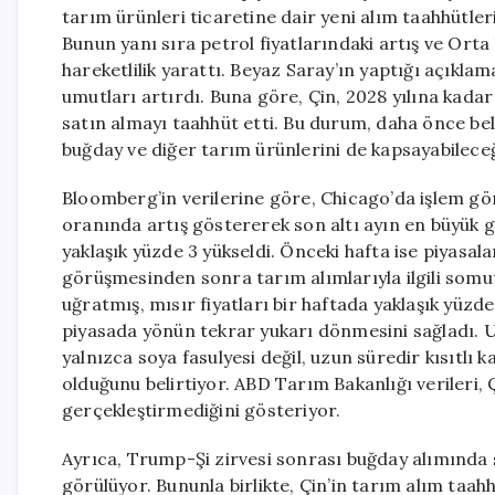
tarım ürünleri ticaretine dair yeni alım taahhütleri
Bunun yanı sıra petrol fiyatlarındaki artış ve Orta 
hareketlilik yarattı. Beyaz Saray’ın yaptığı açıkla
umutları artırdı. Buna göre, Çin, 2028 yılına kadar
satın almayı taahhüt etti. Bu durum, daha önce bel
buğday ve diğer tarım ürünlerini de kapsayabileceğ
Bloomberg’in verilerine göre, Chicago’da işlem gör
oranında artış göstererek son altı ayın en büyük g
yaklaşık yüzde 3 yükseldi. Önceki hafta ise piyasal
görüşmesinden sonra tarım alımlarıyla ilgili somut
uğratmış, mısır fiyatları bir haftada yaklaşık yüzd
piyasada yönün tekrar yukarı dönmesini sağladı. U
yalnızca soya fasulyesi değil, uzun süredir kısıtlı 
olduğunu belirtiyor. ABD Tarım Bakanlığı verileri, Ç
gerçekleştirmediğini gösteriyor.
Ayrıca, Trump-Şi zirvesi sonrası buğday alımında sı
görülüyor. Bununla birlikte, Çin’in tarım alım taahh