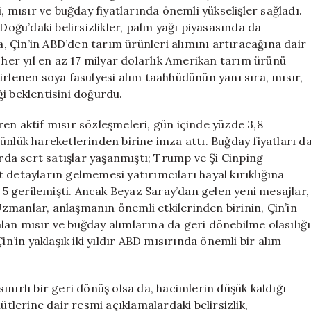
Fiyatları
, mısır ve buğday fiyatlarında önemli yükselişler sağladı.
Yükselişe
Doğu’daki belirsizlikler, palm yağı piyasasında da
Geçti
ma, Çin’in ABD’den tarım ürünleri alımını artıracağına dair
için
 her yıl en az 17 milyar dolarlık Amerikan tarım ürünü
irlenen soya fasulyesi alım taahhüdünün yanı sıra, mısır,
i beklentisini doğurdu.
en aktif mısır sözleşmeleri, gün içinde yüzde 3,8
ünlük hareketlerinden birine imza attı. Buğday fiyatları d
arda sert satışlar yaşanmıştı; Trump ve Şi Cinping
 detayların gelmemesi yatırımcıları hayal kırıklığına
e 5 gerilemişti. Ancak Beyaz Saray’dan gelen yeni mesajlar,
zmanlar, anlaşmanın önemli etkilerinden birinin, Çin’in
kalan mısır ve buğday alımlarına da geri dönebilme olasılığı
in’in yaklaşık iki yıldır ABD mısırında önemli bir alım
nırlı bir geri dönüş olsa da, hacimlerin düşük kaldığı
ütlerine dair resmi açıklamalardaki belirsizlik,