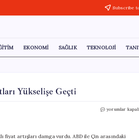
Subscribe t
ĞİTİM
EKONOMİ
SAĞLIK
TEKNOLOJİ
TANI
tları Yükselişe Geçti
Küresel
yorumlar kapal
Tahıl
ve
Palm
Yağı
ı fiyat artışları damga vurdu. ABD ile Çin arasındaki