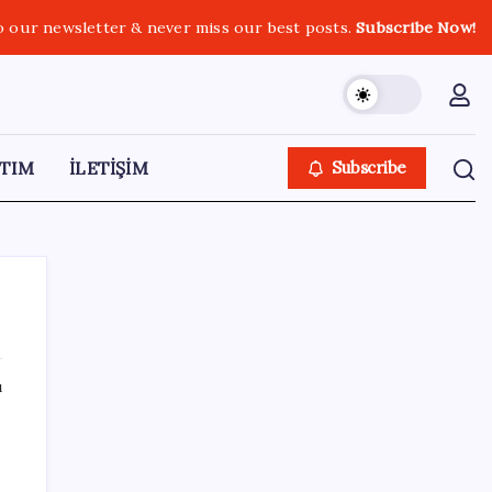
o our newsletter & never miss our best posts.
Subscribe Now!
TIM
İLETİŞİM
Subscribe
ı
SON YAZILAR
iPhone 18 Pro Max ve iPhone Ultra Elimizde