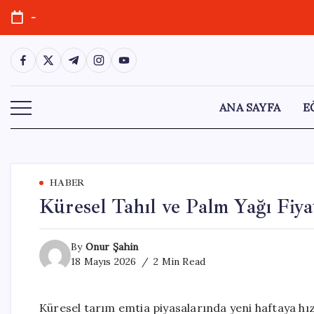
Skip
-
to
content
https://www.facebook.com/
https://twitter.com/
https://t.me/
https://www.instagram.com/
https://youtube.com/
ANA SAYFA
E
HABER
Küresel Tahıl ve Palm Yağı Fiya
By
Onur Şahin
18 Mayıs 2026
2 Min Read
Küresel tarım emtia piyasalarında yeni haftaya hızl