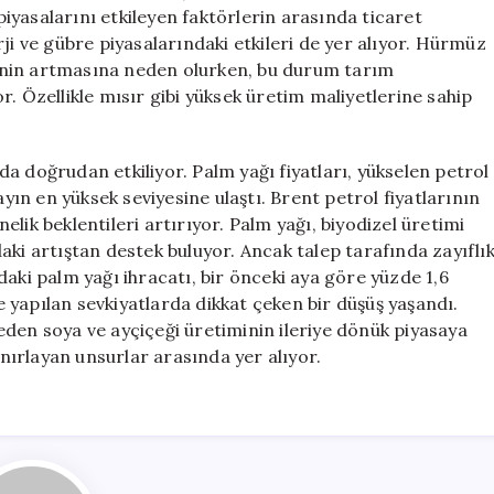
 piyasalarını etkileyen faktörlerin arasında ticaret
ji ve gübre piyasalarındaki etkileri de yer alıyor. Hürmüz
erinin artmasına neden olurken, bu durum tarım
. Özellikle mısır gibi yüksek üretim maliyetlerine sahip
 da doğrudan etkiliyor. Palm yağı fiyatları, yükselen petrol
ayın en yüksek seviyesine ulaştı. Brent petrol fiyatlarının
önelik beklentileri artırıyor. Palm yağı, biyodizel üretimi
aki artıştan destek buluyor. Ancak talep tarafında zayıflı
aki palm yağı ihracatı, bir önceki aya göre yüzde 1,6
’e yapılan sevkiyatlarda dikkat çeken bir düşüş yaşandı.
eden soya ve ayçiçeği üretiminin ileriye dönük piyasaya
ınırlayan unsurlar arasında yer alıyor.