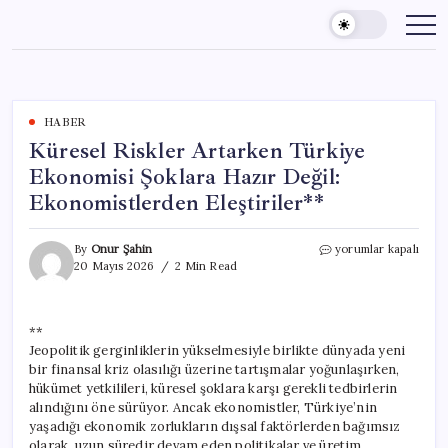
Skip
to
content
HABER
Küresel Riskler Artarken Türkiye
Ekonomisi Şoklara Hazır Değil:
Ekonomistlerden Eleştiriler**
Küresel
By
Onur Şahin
yorumlar kapalı
Riskler
20 Mayıs 2026
2 Min Read
Artarken
Türkiye
Ekonomisi
**
Şoklara
Jeopolitik gerginliklerin yükselmesiyle birlikte dünyada yeni
Hazır
Değil:
bir finansal kriz olasılığı üzerine tartışmalar yoğunlaşırken,
Ekonomistlerden
hükümet yetkilileri, küresel şoklara karşı gerekli tedbirlerin
Eleştiriler**
alındığını öne sürüyor. Ancak ekonomistler, Türkiye’nin
için
yaşadığı ekonomik zorlukların dışsal faktörlerden bağımsız
olarak, uzun süredir devam eden politikalar ve üretim