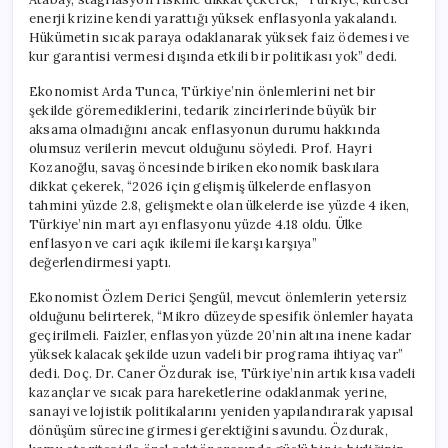
enerji krizine kendi yarattığı yüksek enflasyonla yakalandı.
Hükümetin sıcak paraya odaklanarak yüksek faiz ödemesi ve
kur garantisi vermesi dışında etkili bir politikası yok” dedi.
Ekonomist Arda Tunca, Türkiye’nin önlemlerini net bir
şekilde göremediklerini, tedarik zincirlerinde büyük bir
aksama olmadığını ancak enflasyonun durumu hakkında
olumsuz verilerin mevcut olduğunu söyledi. Prof. Hayri
Kozanoğlu, savaş öncesinde biriken ekonomik baskılara
dikkat çekerek, “2026 için gelişmiş ülkelerde enflasyon
tahmini yüzde 2.8, gelişmekte olan ülkelerde ise yüzde 4 iken,
Türkiye’nin mart ayı enflasyonu yüzde 4.18 oldu. Ülke
enflasyon ve cari açık ikilemi ile karşı karşıya”
değerlendirmesi yaptı.
Ekonomist Özlem Derici Şengül, mevcut önlemlerin yetersiz
olduğunu belirterek, “Mikro düzeyde spesifik önlemler hayata
geçirilmeli. Faizler, enflasyon yüzde 20’nin altına inene kadar
yüksek kalacak şekilde uzun vadeli bir programa ihtiyaç var”
dedi. Doç. Dr. Caner Özdurak ise, Türkiye’nin artık kısa vadeli
kazançlar ve sıcak para hareketlerine odaklanmak yerine,
sanayi ve lojistik politikalarını yeniden yapılandırarak yapısal
dönüşüm sürecine girmesi gerektiğini savundu. Özdurak,