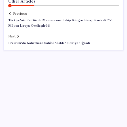
Other Articles
Previous
Türkiye’nin En Gözde Manzarasına Sahip Rüzgar Enerji Santrali 735
Milyon Liraya Özelleştirildi
Next
Erzurum’da Kahvehane Sahibi Silahlı Saldırıya Uğradı
SON YAZILAR
AÖL 3. Dönem sınav sonuçları açıklandı mı? Açık
Öğretim Lisesi sınav sonuçları nasıl ve nereden