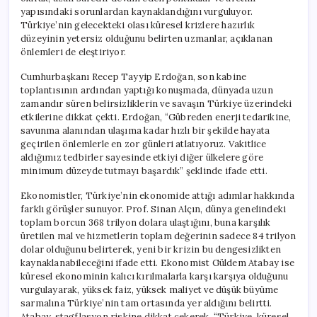
yapısındaki sorunlardan kaynaklandığını vurguluyor.
Türkiye’nin gelecekteki olası küresel krizlere hazırlık
düzeyinin yetersiz olduğunu belirten uzmanlar, açıklanan
önlemleri de eleştiriyor.
Cumhurbaşkanı Recep Tayyip Erdoğan, son kabine
toplantısının ardından yaptığı konuşmada, dünyada uzun
zamandır süren belirsizliklerin ve savaşın Türkiye üzerindeki
etkilerine dikkat çekti. Erdoğan, “Gübreden enerji tedarikine,
savunma alanından ulaşıma kadar hızlı bir şekilde hayata
geçirilen önlemlerle en zor günleri atlatıyoruz. Vakitlice
aldığımız tedbirler sayesinde etkiyi diğer ülkelere göre
minimum düzeyde tutmayı başardık” şeklinde ifade etti.
Ekonomistler, Türkiye’nin ekonomide attığı adımlar hakkında
farklı görüşler sunuyor. Prof. Sinan Alçın, dünya genelindeki
toplam borcun 368 trilyon dolara ulaştığını, buna karşılık
üretilen mal ve hizmetlerin toplam değerinin sadece 84 trilyon
dolar olduğunu belirterek, yeni bir krizin bu dengesizlikten
kaynaklanabileceğini ifade etti. Ekonomist Güldem Atabay ise
küresel ekonominin kalıcı kırılmalarla karşı karşıya olduğunu
vurgulayarak, yüksek faiz, yüksek maliyet ve düşük büyüme
sarmalına Türkiye’nin tam ortasında yer aldığını belirtti.
Atabay, stagflasyon riskine dikkat çekerek, “Türkiye, küresel