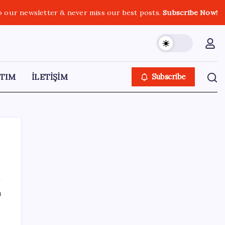
o our newsletter & never miss our best posts.
Subscribe Now!
TIM
İLETİŞİM
Subscribe
SON YAZILAR
ı
AÖL 3. Dönem sınav sonuçları açıklandı
mı? Açık Öğretim Lisesi sınav sonuçları