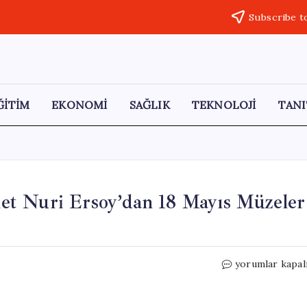
Subscribe t
ĞİTİM
EKONOMİ
SAĞLIK
TEKNOLOJİ
TANI
t Nuri Ersoy’dan 18 Mayıs Müzeler
Kültür
yorumlar kapal
ve
Turizm
Bakanı