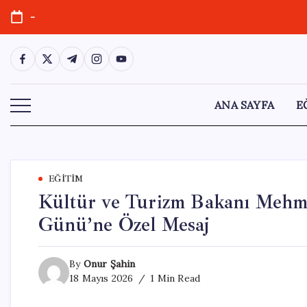
Skip
-
to
content
https://www.facebook.com/
https://twitter.com/
https://t.me/
https://www.instagram.com/
https://youtube.com/
ANA SAYFA
E
EĞITIM
Kültür ve Turizm Bakanı Mehme
Günü’ne Özel Mesaj
By
Onur Şahin
18 Mayıs 2026
1 Min Read