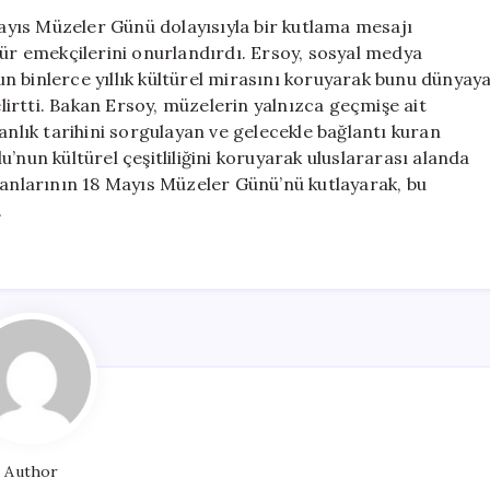
Mehmet
yıs Müzeler Günü dolayısıyla bir kutlama mesajı
Nuri
tür emekçilerini onurlandırdı. Ersoy, sosyal medya
Ersoy’dan
n binlerce yıllık kültürel mirasını koruyarak bunu dünyay
18
irtti. Bakan Ersoy, müzelerin yalnızca geçmişe ait
Mayıs
anlık tarihini sorgulayan ve gelecekle bağlantı kuran
Müzeler
’nun kültürel çeşitliliğini koruyarak uluslararası alanda
Günü’ne
şanlarının 18 Mayıs Müzeler Günü’nü kutlayarak, bu
Özel
Mesaj
.
için
Author