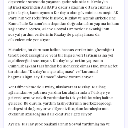
depremler sırasında yaşanan çadır sıkıntıları, Kızılay’ın
iştiraki üzerinden AHBAP’a çadır satışının ortaya çıkması
gibi olaylar, kamuoyunun Kızılay’a olan güvenini sarsmıştı. AK
Parti’nin yeni teklifiyle birlikte, Kızılay ve iştirak şirketlerine
Kamu İhale Kanunu’nun dışından doğrudan alım yapma imkanı
sağlanıyor. Ayrıca, Aile ve Sosyal Hizmetler Bakanlığı’nın
sosyal yardım verilerinin Kızılay ile paylaşılması da
düzenlemede yer alıyor.
Muhalefet, bu durumun halkın hassas verilerinin güvenliğini
tehdit edebileceğini ve yeni bir kişisel veri tartışmasına yol
açabileceğini savunuyor. Kızılay’ın yönetim yapısının
Cumhurbaşkanı tarafından belirlenecek olması ise, muhalefet
tarafından “Kızılay’ın siyasallaşması” ve “kurumsal
bağımsızlığın zayıflaması” olarak yorumlanıyor.
Yeni düzenleme ile Kızılay, uluslararası Kızılay-Kızılhaç
ağlarından ve yabancı yardım kuruluşlarından Türkiye’ye
gelecek ayni ve nakdi yardımlarda tek yetkili kuruluş haline
gelecek. Bu durum, yardım faaliyetlerinin merkezileşeceği
endişesini doğuruyor ve diğer sivil toplum kuruluşlarının
etkisinin azalacağına dair eleştiriler getiriliyor.
Ayrıca, Kızılay şube başkanlarının Sosyal Yardımlaşma ve