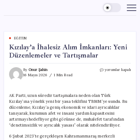
Skip
to
content
EĞITIM
Kızılay’a İhalesiz Alım İmkanları: Yeni
Düzenlemeler ve Tartışmalar
Kızılay’a
By
Onur Şahin
yorumlar kapalı
İhalesiz
16 Mayıs 2026
1 Min Read
Alım
İmkanları:
Yeni
AK Parti, uzun süredir tartışmalara neden olan Türk
Düzenlemeler
Kızılay’ına yönelik yeni bir yasa teklifini TBMM’ye sundu. Bu
ve
Tartışmalar
düzenleme, Kızılay’a geniş ekonomik ve idari ayrıcalıklar
için
tanıyarak, kurumun afet ve insani yardım kapasitesini
artırmayı hedefliyor gibi görünse de, muhalefet tarafından
“denetimsizlik ve ayrıcalık yasası” olarak nitelendiriliyor.
6 Şubat 2023’te gerçekleşen Kahramanmaraş merkezli