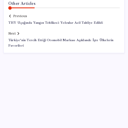
Other Articles
Previous
THY Uçağında Yangın Tehlikesi: Yolcular Acil Tahliye Edildi
Next
Türkiye’nin Tercih Ettiği Otomobil Markası Açıklandı: İşte Ülkelerin
Favorileri
SON YAZILAR
AÖL 3. Dönem sınav sonuçları açıklandı mı? Açık