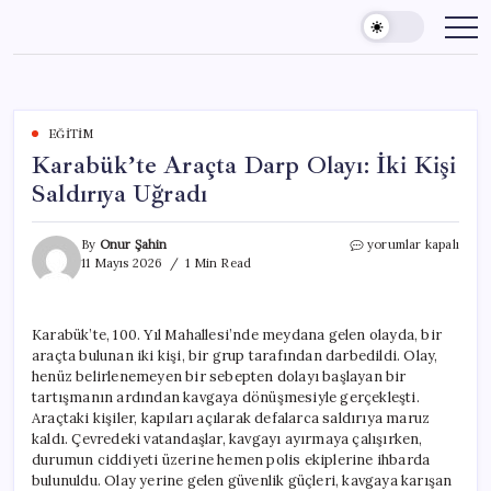
Skip
to
content
EĞITIM
Karabük’te Araçta Darp Olayı: İki Kişi
Saldırıya Uğradı
Karabük’te
By
Onur Şahin
yorumlar kapalı
Araçta
11 Mayıs 2026
1 Min Read
Darp
Olayı:
İki
Karabük’te, 100. Yıl Mahallesi’nde meydana gelen olayda, bir
Kişi
araçta bulunan iki kişi, bir grup tarafından darbedildi. Olay,
Saldırıya
Uğradı
henüz belirlenemeyen bir sebepten dolayı başlayan bir
için
tartışmanın ardından kavgaya dönüşmesiyle gerçekleşti.
Araçtaki kişiler, kapıları açılarak defalarca saldırıya maruz
kaldı. Çevredeki vatandaşlar, kavgayı ayırmaya çalışırken,
durumun ciddiyeti üzerine hemen polis ekiplerine ihbarda
bulunuldu. Olay yerine gelen güvenlik güçleri, kavgaya karışan