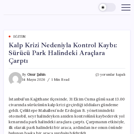
Skip
to
content
EĞITIM
Kalp Krizi Nedeniyla Kontrol Kaybı:
Sürücü Park Halindeki Araçlara
Çarptı
Kalp
By
Onur Şahin
yorumlar kapalı
Krizi
14 Mayıs 2026
1 Min Read
Nedeniyla
Kontrol
Kaybı:
İstanbul’un Kağıthane ilçesinde, 31 Ekim Cuma günü saat 13.00
Sürücü
civarında sürücünün kalp krizi geçirdiği iddiaları gündeme
Park
Halindeki
geldi. Çeliktepe Mahallesi’nde Erdoğan B. yönetimindeki
Araçlara
otomobil, seyr halindeyken aniden kontrolünü kaybederek yol
Çarptı
kenarında park halindeki araçlara çarptı. Çarpmanın etkisiyle,
için
ilk olarak park halindeki bir araca, ardından ise onun önünde
bulunan başka bir araca vurduğu bildirildi.