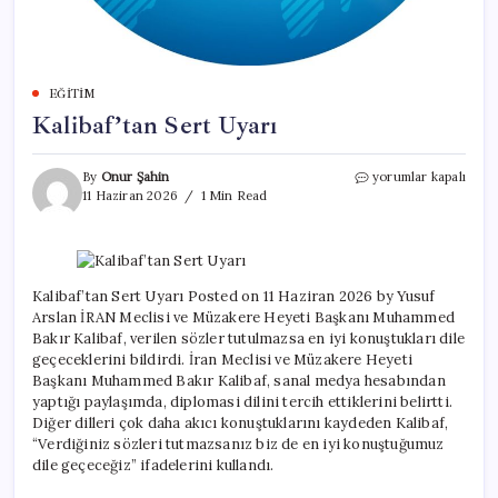
EĞITIM
Kalibaf’tan Sert Uyarı
Kalibaf’tan
By
Onur Şahin
yorumlar kapalı
Sert
11 Haziran 2026
1 Min Read
Uyarı
için
Kalibaf’tan Sert Uyarı Posted on 11 Haziran 2026 by Yusuf
Arslan İRAN Meclisi ve Müzakere Heyeti Başkanı Muhammed
Bakır Kalibaf, verilen sözler tutulmazsa en iyi konuştukları dile
geçeceklerini bildirdi. İran Meclisi ve Müzakere Heyeti
Başkanı Muhammed Bakır Kalibaf, sanal medya hesabından
yaptığı paylaşımda, diplomasi dilini tercih ettiklerini belirtti.
Diğer dilleri çok daha akıcı konuştuklarını kaydeden Kalibaf,
“Verdiğiniz sözleri tutmazsanız biz de en iyi konuştuğumuz
dile geçeceğiz” ifadelerini kullandı.