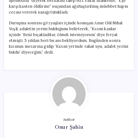
işlemedim” diyerek beraatini talep etti. Fakat mahkeme, “Eşe
karşı kasten öldürme” suçundan ağırlaştırılmış müebbet hapis
cezası vererek sanığı tutukladı.
Duruşma sonrası gözyaşları içinde konuşan Anne Gül Nihal
Yeşil, adaletin yerini bulduğunu belirterek, “Kızım kanlar
içinde ‘Beni bıçakladılar, ölmek istemiyorum’ diye feryat
etmişti. 5 yıldan beri bu anı bekliyordum. Bugünden sonra
kızımın mezarına gidip ‘Kızım yerinde rahat uyu, adalet yerini
buldu’ diyeceğim,” dedi.
Author
Onur Şahin