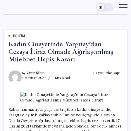
Skip
to
content
EĞITIM
Kadın Cinayetinde Yargıtay’dan
Cezaya İtiraz Olmadı: Ağırlaştırılmış
Müebbet Hapis Kararı
Kadın
By
Onur Şahin
yorumlar kapalı
Cinayetinde
6 Haziran 2026
1 Min Read
Yargıtay’dan
Cezaya
İtiraz
Olmadı:
Ağırlaştırılmış
Müebbet
Kahramanmaraş’ta yaşanan trajik bir kadın cinayetinde,
Hapis
Yargıtay, eşini bıçaklayarak ölümüne yol açtığı iddia edilen
Kararı
Durdu Gevşek’e ağırlaştırılmış müebbet hapis cezası verdi. 17
için
Kasım 2021 tarihinde meydana gelen olayda, bir çocuk annesi