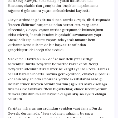
olan Sevgi Gevşek, sokakta ağır yaralı halde bulundu.
Hastaneye kaldırılan genç kadın, bıçaklanmış olmasına
rağmen 6 gün sonra yaşam mücadelesini kaybetti.
Olayın ardından gözaltına alınan Durdu Gevşek, ilk duruşmada
“kasten öldürme” suçlamasından beraat etti. Yargılama
sürecinde, Gevşek, eşinin intihar girişiminde bulunduğunu
iddia ederek, “Kendi kendini bıçakladı” savunmasını yaptı.
Ancak Adli Tıp Kurumu raporunda yaralanmanın hem
kurbanın kendisi hem de bir başkası tarafından
gerçekleştirilebileceği ifade edildi.
Mahkeme, Haziran 2022’de “somut delil yetersizliği”
nedeniyle Durdu Gevşek’in beraatine karar verdi. Sevgi
Gevşek’in ailesinin itirazı üzerine Yargıtay 1’inci Ceza Dairesi,
beraat kararını bozdu. Bozma gerekçesinde, cinayet şüphelisi
kocanın olay anında ambulans yerine akrabalarını aradığı,
intihar etmek isteyen birinin yardım çığlıkları atarak sokağa
fırlaması ve tanıklara “Beni bıçakladılar, ölmek istemiyorum”
demesi gibi durumların hayatın olağan akışına aykırı olduğu
belirtildi.
Yargıtay’ın kararının ardından yeniden yargılanan Durdu
Gevşek, duruşmada, “Ben vicdanen rahatım, bu suçu