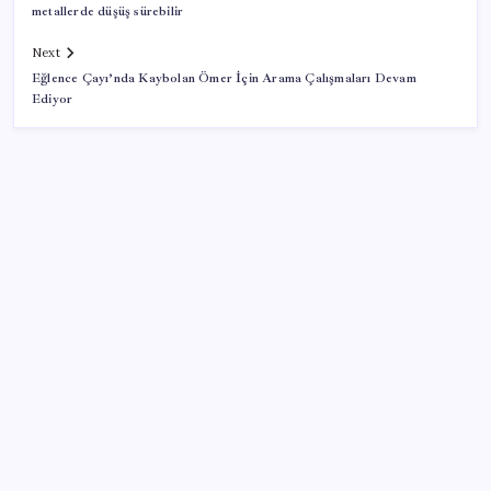
metallerde düşüş sürebilir
Next
Eğlence Çayı’nda Kaybolan Ömer İçin Arama Çalışmaları Devam
Ediyor
SON YAZILAR
iPhone 18 Pro Max ve iPhone Ultra Elimizde
Copilot için radikal karar: Microsoft logoyu
değiştiriyor!
28 ilde CHP’li başkan kalmadı! YENİ Parti’ye geçen