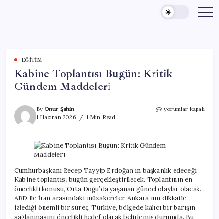
Skip
to
content
EĞITIM
Kabine Toplantısı Bugün: Kritik
Gündem Maddeleri
Kabine
By
Onur Şahin
yorumlar kapalı
Toplantısı
1 Haziran 2026
1 Min Read
Bugün:
Kritik
Gündem
Maddeleri
için
Cumhurbaşkanı Recep Tayyip Erdoğan’ın başkanlık edeceği
Kabine toplantısı bugün gerçekleştirilecek. Toplantının en
öncelikli konusu, Orta Doğu’da yaşanan güncel olaylar olacak.
ABD ile İran arasındaki müzakereler, Ankara’nın dikkatle
izlediği önemli bir süreç. Türkiye, bölgede kalıcı bir barışın
sağlanmasını öncelikli hedef olarak belirlemiş durumda. Bu