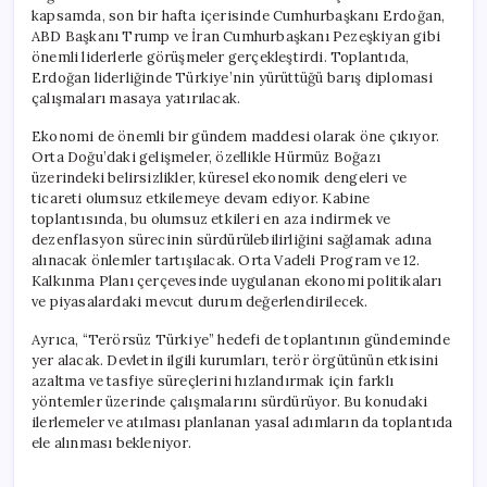
kapsamda, son bir hafta içerisinde Cumhurbaşkanı Erdoğan,
ABD Başkanı Trump ve İran Cumhurbaşkanı Pezeşkiyan gibi
önemli liderlerle görüşmeler gerçekleştirdi. Toplantıda,
Erdoğan liderliğinde Türkiye’nin yürüttüğü barış diplomasi
çalışmaları masaya yatırılacak.
Ekonomi de önemli bir gündem maddesi olarak öne çıkıyor.
Orta Doğu’daki gelişmeler, özellikle Hürmüz Boğazı
üzerindeki belirsizlikler, küresel ekonomik dengeleri ve
ticareti olumsuz etkilemeye devam ediyor. Kabine
toplantısında, bu olumsuz etkileri en aza indirmek ve
dezenflasyon sürecinin sürdürülebilirliğini sağlamak adına
alınacak önlemler tartışılacak. Orta Vadeli Program ve 12.
Kalkınma Planı çerçevesinde uygulanan ekonomi politikaları
ve piyasalardaki mevcut durum değerlendirilecek.
Ayrıca, “Terörsüz Türkiye” hedefi de toplantının gündeminde
yer alacak. Devletin ilgili kurumları, terör örgütünün etkisini
azaltma ve tasfiye süreçlerini hızlandırmak için farklı
yöntemler üzerinde çalışmalarını sürdürüyor. Bu konudaki
ilerlemeler ve atılması planlanan yasal adımların da toplantıda
ele alınması bekleniyor.