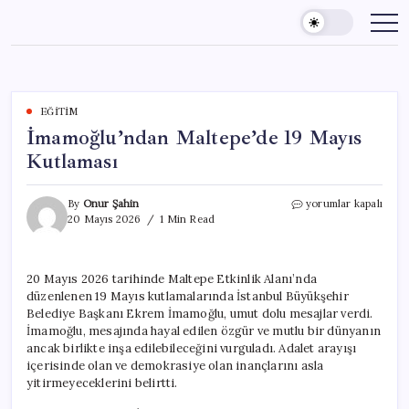
Skip
to
content
EĞITIM
İmamoğlu’ndan Maltepe’de 19 Mayıs
Kutlaması
İmamoğlu’ndan
By
Onur Şahin
yorumlar kapalı
Maltepe’de
20 Mayıs 2026
1 Min Read
19
Mayıs
Kutlaması
20 Mayıs 2026 tarihinde Maltepe Etkinlik Alanı’nda
için
düzenlenen 19 Mayıs kutlamalarında İstanbul Büyükşehir
Belediye Başkanı Ekrem İmamoğlu, umut dolu mesajlar verdi.
İmamoğlu, mesajında hayal edilen özgür ve mutlu bir dünyanın
ancak birlikte inşa edilebileceğini vurguladı. Adalet arayışı
içerisinde olan ve demokrasiye olan inançlarını asla
yitirmeyeceklerini belirtti.