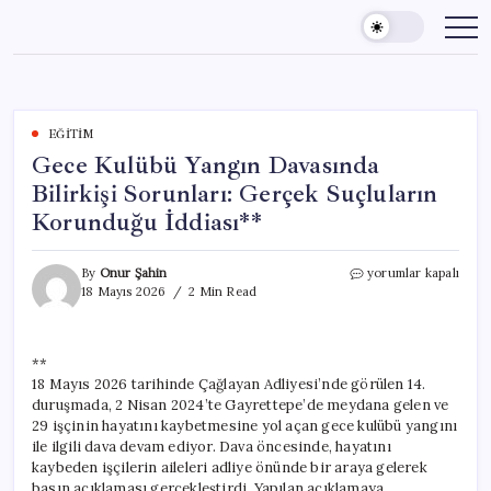
Skip
to
content
EĞITIM
Gece Kulübü Yangın Davasında
Bilirkişi Sorunları: Gerçek Suçluların
Korunduğu İddiası**
Gece
By
Onur Şahin
yorumlar kapalı
Kulübü
18 Mayıs 2026
2 Min Read
Yangın
Davasında
Bilirkişi
**
Sorunları:
18 Mayıs 2026 tarihinde Çağlayan Adliyesi’nde görülen 14.
Gerçek
Suçluların
duruşmada, 2 Nisan 2024’te Gayrettepe’de meydana gelen ve
Korunduğu
29 işçinin hayatını kaybetmesine yol açan gece kulübü yangını
İddiası**
ile ilgili dava devam ediyor. Dava öncesinde, hayatını
için
kaybeden işçilerin aileleri adliye önünde bir araya gelerek
basın açıklaması gerçekleştirdi. Yapılan açıklamaya,