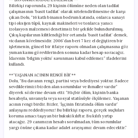
Bilirkişi raporunda, 29 kişinin ölümüne neden olan tadilat
çalışmasının ‘basit tadilat’ olarak nitelendirilmesine de karşı
çıkan Dolu, “16 katlı binanın bodrum katında, onlarca sanayi
tipi oksijen tüpü, kaynak makineleri ve tonlarca yanıcı
izolasyon malzemesi denetimsiz bir şekilde bulundurulmuş.
Çıkış kapılarının kilitlendiği bir ortamda ‘basit tadilat’ demek,
vicdanın körelmesidir. 2006’dan beri 7 kez el değiştiren bir
işletmenin, güncel bir itfaiye raporu olmadan çalışmasına göz
yuman kamu görevlilerinden sonuna kadar hesap soracağız.
İdarenin ‘bilgim yoktu’ savunması kabul edilemez” ifadelerini
kullandı.
**‘YAŞANAN ACININ RENGİ BİR’**
Dolu, “Bu davanın rengi, partisi veya belediyesi yoktur. Sadece
sevdiklerimizi bizden alan sorumlular ve ihmaller vardır”
diyerek sözlerine devam etti: “Hiçbir ölüm, kişinin banka
hesabıyla, unvanıyla veya sosyal statüsüyle ölçülemez. Yaşanan
acının rengi birdir. Bizler, ‘İşçinin fıtratında ölüm vardır’
anlayışını reddediyoruz! Bu bilirkişi raporu, gerçek suçluları
koruma amacı taşıyan bir hukuki kılıftır. Bu kılıfı yırtıp
atacağız. 29 canımızın hesabı sorulmadan, tüm sorumlular
yargı önüne çıkana kadar adalet arayışımız devam edecektir.”