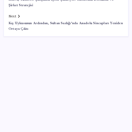
Şirket Stratejisi
Next
Kış Uykusunun Ardından, Sultan Sazlığı’nda Anadolu Sincapları Yeniden
Ortaya Çıktı
SON YAZILAR
Erdoğan’dan Suudi Arabistan’a günübirlik çalışma
ziyareti
AÖL 3. Dönem sınav sonuçları açıklandı mı? Açık
Öğretim Lisesi sınav sonuçları nasıl ve nereden