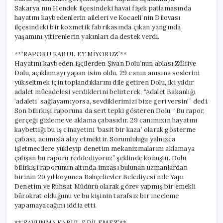
Sakarya’nın Hendek ilçesindeki havai fişek patlamasında
hayatını kaybedenlerin aileleri ve Kocaeli’nin Dilovası
ilçesindeki bir kozmetik fabrikasında çıkan yangında
yaşamını yitirenlerin yakınları da destek verdi.
**‘RAPORU KABUL ETMİYORUZ’**
Hayatını kaybeden işçilerden Şivan Dolu’nun ablası Zülfiye
Dolu, açıklamayı yapan isim oldu. 29 canın anısına seslerini
yükseltmek için toplandıklarını dile getiren Dolu, iki yıldır
adalet mücadelesi verdiklerini belirterek, “Adalet Bakanlığı
‘adaleti’ sağlayamıyorsa, sevdiklerimizi bize geri versin!” dedi.
Son bilirkişi raporuna da sert tepki gösteren Dolu, “Bu rapor,
gerçeği gizleme ve aklama çabasıdır. 29 canımızın hayatını
kaybettiği bu iş cinayetini ‘basit bir kaza’ olarak gösterme
çabası, acımızla alay etmektir. Sorumluluğu yalnızca
işletmecilere yükleyip denetim mekanizmalarını aklamaya
çalışan bu raporu reddediyoruz” şeklinde konuştu. Dolu,
bilirkişi raporunun altında imzası bulunan uzmanlardan
birinin 20 yıl boyunca Bahçelievler Belediyesi’nde Yapı
Denetim ve Ruhsat Müdürü olarak görev yapmış bir emekli
bürokrat olduğunu ve bu kişinin tarafsız bir inceleme
yapamayacağını iddia etti.
**‘SAVUNMA KABUL EDİLEMEZ’**