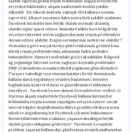
saatlik raporda günün büyük bölümünde olağan seviyelerde
seyreden bildirimler, akşam saatlerinde keskin şekilde
yükseldi . En yüksek noktada yaklaşık 150 kullanıcı sorunu
rapor etti. Şikayet sayısının daha sonra hızlı şekilde azalması,
Facebook hizmetlerinin büyük ölçüde normale dönmüş
olabileceğine işaret ediyor. Bununla birlikte bazı bölgelerde
veya bazı internet servis sağlayıcılarında erişim problemleri
devam ediyor olabilir. Erişim sorunlarının nedeni ne olabilir ?
Uzmanlara göre sosyal medya platformlarında görülen kısa
süreli erişim problemlerinin arkasında farklı nedenler
bulunabiliyor: Sunucu tarafındaki geçici aksaklıklar Bölgesel
ağ yoğunluğu İnternet servis sağlayıcı kaynaklı problemler
DNS yönlendirme sorunları Mobil uygulama güncellemeleri
Tarayıcı önbelleği veya oturum hataları Bu tür durumlarda
kullanıcıların uygulamayı yeniden başlatması, internet
bağlantısını kontrol etmesi ve güncellemeleri yüklemesi
öneriliyor . Facebook’ta son durum Downdetector verileri, 12
Haziran akşam saatlerinde Facebook kullanıcılarının bir
bölümünün erişim sorunu yaşadığını ortaya koyuyor. Ancak
mevcut bilgiler doğrultusunda dünya genelini etkileyen uzun
süreli ve doğrulanmış bir Facebook çökmesi bulunmuyor.
Sorun bildirimlerinin azalması, yaşanan aksaklığın büyük
ölçüde geçici olduğunu gösteriyor . Facebook’a erişimde
problem yaşayan kullanıcılar, platformun resmi kanallarından