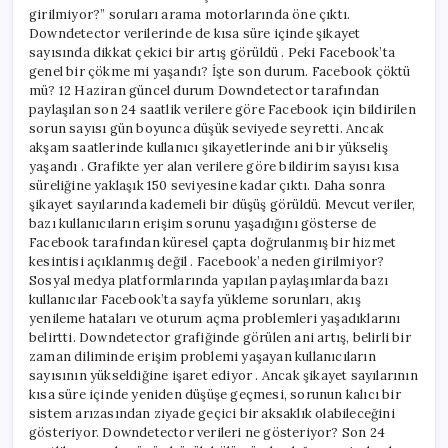
girilmiyor?” soruları arama motorlarında öne çıktı.
Downdetector verilerinde de kısa süre içinde şikayet
sayısında dikkat çekici bir artış görüldü . Peki Facebook’ta
genel bir çökme mi yaşandı? İşte son durum. Facebook çöktü
mü? 12 Haziran güncel durum Downdetector tarafından
paylaşılan son 24 saatlik verilere göre Facebook için bildirilen
sorun sayısı gün boyunca düşük seviyede seyretti. Ancak
akşam saatlerinde kullanıcı şikayetlerinde ani bir yükseliş
yaşandı . Grafikte yer alan verilere göre bildirim sayısı kısa
süreliğine yaklaşık 150 seviyesine kadar çıktı. Daha sonra
şikayet sayılarında kademeli bir düşüş görüldü. Mevcut veriler,
bazı kullanıcıların erişim sorunu yaşadığını gösterse de
Facebook tarafından küresel çapta doğrulanmış bir hizmet
kesintisi açıklanmış değil . Facebook’a neden girilmiyor?
Sosyal medya platformlarında yapılan paylaşımlarda bazı
kullanıcılar Facebook’ta sayfa yükleme sorunları, akış
yenileme hataları ve oturum açma problemleri yaşadıklarını
belirtti. Downdetector grafiğinde görülen ani artış, belirli bir
zaman diliminde erişim problemi yaşayan kullanıcıların
sayısının yükseldiğine işaret ediyor . Ancak şikayet sayılarının
kısa süre içinde yeniden düşüşe geçmesi, sorunun kalıcı bir
sistem arızasından ziyade geçici bir aksaklık olabileceğini
gösteriyor. Downdetector verileri ne gösteriyor? Son 24