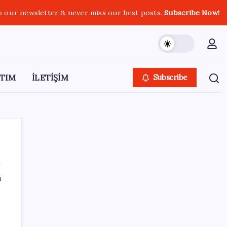
o our newsletter & never miss our best posts.
Subscribe Now!
TIM
İLETİŞİM
Subscribe
ı
SON YAZILAR
Erdoğan’dan Suudi Arabistan’a günübirlik
çalışma ziyareti