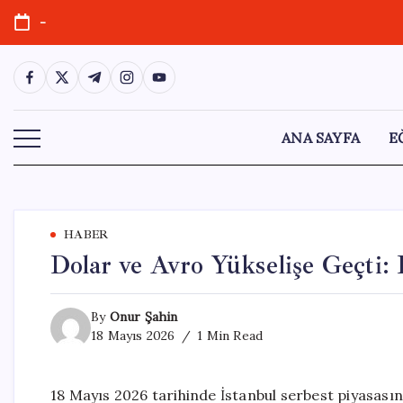
Skip
-
to
content
https://www.facebook.com/
https://twitter.com/
https://t.me/
https://www.instagram.com/
https://youtube.com/
ANA SAYFA
E
HABER
Dolar ve Avro Yükselişe Geçti: 
By
Onur Şahin
18 Mayıs 2026
1 Min Read
18 Mayıs 2026 tarihinde İstanbul serbest piyasasın