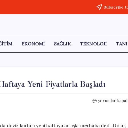
Subscribe t
ĞİTİM
EKONOMİ
SAĞLIK
TEKNOLOJİ
TANI
Haftaya Yeni Fiyatlarla Başladı
Dolar
yorumlar kapal
ve
Avro
Yükselişe
Geçti:
da döviz kurları yeni haftaya artışla merhaba dedi. Dolar,