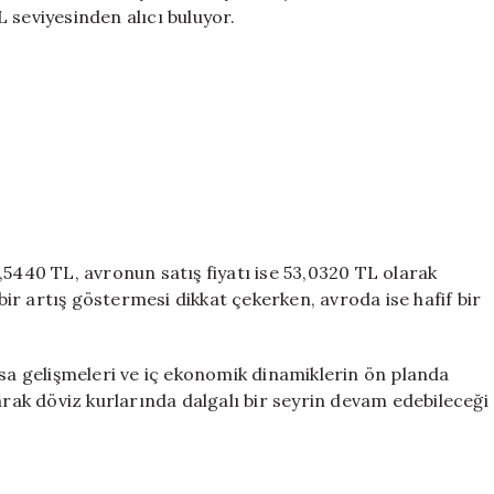
Haftaya
 seviyesinden alıcı buluyor.
Yeni
Fiyatlarla
Başladı
için
,5440 TL, avronun satış fiyatı ise 53,0320 TL olarak
 bir artış göstermesi dikkat çekerken, avroda ise hafif bir
asa gelişmeleri ve iç ekonomik dinamiklerin ön planda
arak döviz kurlarında dalgalı bir seyrin devam edebileceği