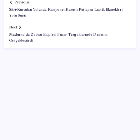
Previous
Siirt-Kurtalan Yolunda Kamyonet Kazası: Patlayan Lastik Ekmekleri
Yola Saçtı
Next
Mudurnu’da Zabıta Ekipleri Pazar Tezgahlarında Denetim
Gerçekleştirdi
SON YAZILAR
AÖL 3. Dönem sınav sonuçları açıklandı mı? Açık
Öğretim Lisesi sınav sonuçları nasıl ve nereden
öğrenilir?