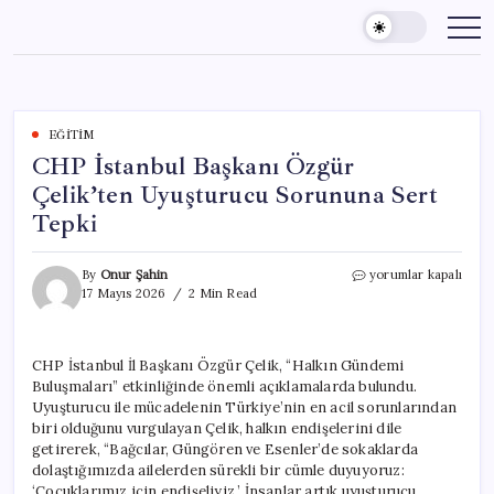
Skip
to
content
EĞITIM
CHP İstanbul Başkanı Özgür
Çelik’ten Uyuşturucu Sorununa Sert
Tepki
CHP
By
Onur Şahin
yorumlar kapalı
İstanbul
17 Mayıs 2026
2 Min Read
Başkanı
Özgür
Çelik’ten
CHP İstanbul İl Başkanı Özgür Çelik, “Halkın Gündemi
Uyuşturucu
Buluşmaları” etkinliğinde önemli açıklamalarda bulundu.
Sorununa
Sert
Uyuşturucu ile mücadelenin Türkiye’nin en acil sorunlarından
Tepki
biri olduğunu vurgulayan Çelik, halkın endişelerini dile
için
getirerek, “Bağcılar, Güngören ve Esenler’de sokaklarda
dolaştığımızda ailelerden sürekli bir cümle duyuyoruz:
‘Çocuklarımız için endişeliyiz.’ İnsanlar artık uyuşturucu