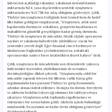
Şubesi’nin açıkladığı rakamlar, yakalanan metamfetamin
miktarında %54, yasa dışı üretilen sentetik uyuşturucu
miktarında ise %227’lik bir artış olduğunu gösteriyor. Çelik,
Türkiye’nin uyuşturucu trafiğinde hem transit hem de hedef
ülke haline geldiğini vurgulayarak, “Uyuşturucu, artık sınır
kapılarında durmuyor; sokaklara, gençlerin hayatlarına ve
mahallelerin gündelik gerçekliğine kadar girmiş durumda.
Türkiye’de uyuşturucu ile mücadele, büyük ölçüde operasyon
sayıları ve yakalama haberleriyle yürütülüyor. Ancak bu
yöntemler yeterli değil. Eğer finansal zincir kırılmıyor ve
uluslararası bağlantılar çözümlenmiyorsa, sokaktaki
operasyonlar sadece birer istatistikten ibaret kalıyor” dedi.
Çelik, uyuşturucu ile mücadelenin son dönemlerde yalnızca
ünlü isimler üzerinden yürütülmesinin de sorunları
derinleştirdiğine dikkat çekerek, “Uyuşturucuyla ciddi bir
mücadele yapmak isteyen bir ülkenin, varlık barışı gibi
uygulamalarla kara paranın Türkiye’ye girişi konusunda
adımlar atması kabul edilemez. Sonuçta bu durum, bireylerin
ve ailelerin bedelini ödeyeceği olumsuz bir tabloyu ortaya
çıkarıyor. Uyuşturucu artık toplumda engellenemez ve
önlenemez bir sorun haline geldi. Ailelerin içinde bulunduğu
umutsuzluk, bu sorunun ne kadar derin olduğunu gösteriyor”
ifadelerini kullandı.