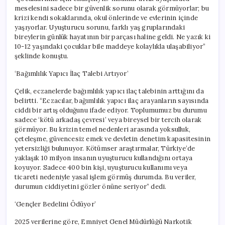
meselesini sadece bir güvenlik sorunu olarak görmüyorlar; bu
krizi kendi sokaklarında, okul önlerinde ve evlerinin içinde
yaşıyorlar. Uyuşturucu sorunu, farklı yaş gruplarındaki
bireylerin günlük hayatının bir parçası haline geldi. Ne yazık ki
10-12 yaşındaki çocuklar bile maddeye kolaylıkla ulaşabiliyor”
şeklinde konuştu.
‘Bağımlılık Yapıcı İlaç Talebi Artıyor’
Çelik, eczanelerde bağımlılık yapıcı ilaç talebinin arttığını da
belirtti. “Eczacılar, bağımlılık yapıcı ilaç arayanların sayısında
ciddi bir artış olduğunu ifade ediyor. Toplumumuz bu durumu
sadece ‘kötü arkadaş çevresi’ veya bireysel bir tercih olarak
görmüyor. Bu krizin temel nedenleri arasında yoksulluk,
çeteleşme, güvencesiz emek ve devletin denetim kapasitesinin
yetersizliği bulunuyor. Kötümser araştırmalar, Türkiye’de
yaklaşık 10 milyon insanın uyuşturucu kullandığını ortaya
koyuyor. Sadece 400 bin kişi, uyuşturucu kullanımı veya
ticareti nedeniyle yasal işlem görmüş durumda. Bu veriler,
durumun ciddiyetini gözler önüne seriyor” dedi.
‘Gençler Bedelini Ödüyor’
2025 verilerine göre, Emniyet Genel Müdürlüğü Narkotik