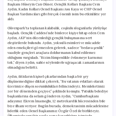
Başkanı Hüseyin Can Güner, Gençlik Kolları Başkanı Cem
Aydın, Kadın Kolları Genel Başkanı Asu Kaya ve CHP Genel
Başkan Yardımcıları gibi birçok önemli isim bu etkinlikte yer
aldı.
Güvenpark’ta toplanan kalabalık, coşkulu sloganlarla yürüyüşe
başladı. Gençlik Caddesi’nde binlerce kişiye hitap eden Cem
Aydın, AKP’nin düzenlediği gençlik buluşmasına sert
eleştirilerde bulundu. Aydın, yoksul kesimleri ve mücadele
eden emekçileri görmezden gelerek, sadece “bedava şenlik”
vaadiyle gençleri araçlara doldurmanın kabul edilemez
olduğunu vurguladı. “Bizim lümpenlikle övünmeye karnımız
tok,” diyen Aydın, sahte söylemlerle uğraşacak zamanlarının
olmadığını belirtti.
Aydın, iktidarın kişisel çıkarlarından başka bir şey
düşünemediğine dikkat çekerek, “Bu vatanın evlatları olarak
üzerimize düşen sorumlulukları bilincindeyiz. Memleketimiz
zor bir dönemden geçiyor,” şeklinde konuştu. Tutuklu belediye
başkanlarına da selam gönderen Aydın, “Cumhurbaşkanı
adayımız Ekrem İmamoğlu, 12 metrekarelik hücresinden bile
bize ilham veriyor. Bugün burada, demokrasinin mücadelesine
liderlik eden Genel Başkanımız Özgür Özel ile birlikteyiz.
Ülkemizde yeni bir sayfa açma kararlılığını içimizde