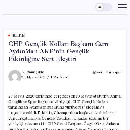
Skip
to
content
EĞITIM
CHP Gençlik Kolları Başkanı Cem
Aydın’dan AKP’nin Gençlik
Etkinliğine Sert Eleştiri
CHP
By
Onur Şahin
yorumlar kapalı
Gençlik
20 Mayıs 2026
1 Min Read
Kolları
Başkanı
Cem
20 Mayıs 2026 tarihinde gerçekleşen 19 Mayıs Atatürk’ü Anma,
Aydın’dan
Gençlik ve Spor Bayramı yürüyüşü, CHP Gençlik Kolları
AKP’nin
Gençlik
tarafından “Atamızın huzuruna yürüyoruz” sloganıyla
Etkinliğine
organize edildi. Etkinlik, Güvenpark’ta başlayan ve binlerce
Sert
gencin katılımıyla Gençlik Caddesi’ne kadar uzanan bir
Eleştiri
yürüyüşle devam etti. CHP Genel Başkanı Özgür Özel, Ankara
için
Büyükşehir Belediye Başkanı Mansur Yavaş, Çankaya Belediye