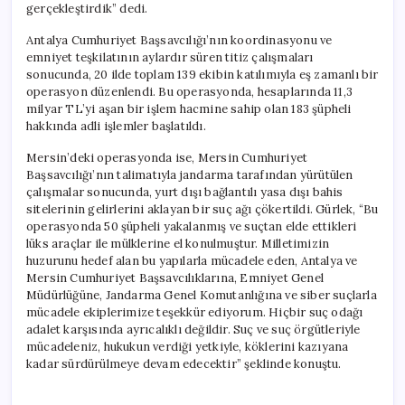
gerçekleştirdik” dedi.
Antalya Cumhuriyet Başsavcılığı’nın koordinasyonu ve
emniyet teşkilatının aylardır süren titiz çalışmaları
sonucunda, 20 ilde toplam 139 ekibin katılımıyla eş zamanlı bir
operasyon düzenlendi. Bu operasyonda, hesaplarında 11,3
milyar TL’yi aşan bir işlem hacmine sahip olan 183 şüpheli
hakkında adli işlemler başlatıldı.
Mersin’deki operasyonda ise, Mersin Cumhuriyet
Başsavcılığı’nın talimatıyla jandarma tarafından yürütülen
çalışmalar sonucunda, yurt dışı bağlantılı yasa dışı bahis
sitelerinin gelirlerini aklayan bir suç ağı çökertildi. Gürlek, “Bu
operasyonda 50 şüpheli yakalanmış ve suçtan elde ettikleri
lüks araçlar ile mülklerine el konulmuştur. Milletimizin
huzurunu hedef alan bu yapılarla mücadele eden, Antalya ve
Mersin Cumhuriyet Başsavcılıklarına, Emniyet Genel
Müdürlüğüne, Jandarma Genel Komutanlığına ve siber suçlarla
mücadele ekiplerimize teşekkür ediyorum. Hiçbir suç odağı
adalet karşısında ayrıcalıklı değildir. Suç ve suç örgütleriyle
mücadeleniz, hukukun verdiği yetkiyle, köklerini kazıyana
kadar sürdürülmeye devam edecektir” şeklinde konuştu.