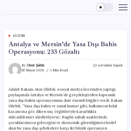
Skip
to
content
EĞITIM
Antalya ve Mersin’de Yasa Dışı Bahis
Operasyonu: 233 Gözaltı
Antalya
By
Onur Şahin
yorumlar kapalı
ve
18 Mayıs 2026
1 Min Read
Mersin’de
Yasa
Dışı
Adalet Bakanı Akın Gürlek, sosyal medya üzerinden yaptığı
Bahis
paylaşımda Antalya ve Mersin’de gerçekleştirilen kapsamlı
Operasyonu:
233
yasa dışı bahis operasyonuna dair önemli bilgiler verdi. Bakan
Gözaltı
Gürlek, “Yasa dışı bahis ve sanal kumar gibi, halkımızın helal
için
kazancına göz diken suç örgütleriyle kararlılıkla
mücadelemizi sürdürüyoruz. Bugün sabah saatlerinde,
çocuklarımızın geleceğini ve ekonomik güvenliğimizi hedef
alan bu yasa dışı şebekelere karşı iki büyük operasyon