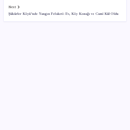
Next
Şükürler Köyü’nde Yangın Felaketi: Ev, Köy Konağı ve Cami Kül Oldu
SON YAZILAR
iPhone 18 Pro Max ve iPhone Ultra Elimizde
Copilot için radikal karar: Microsoft logoyu
değiştiriyor!
28 ilde CHP’li başkan kalmadı! YENİ Parti’ye geçen
CHP’li belediye başkanı sayısı belli oldu: ‘Ay sonu
300’ü geçecek…’