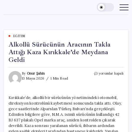
Skip
to
content
EĞITIM
Alkollü Sürücünün Aracının Takla
Attığı Kaza Kırıkkale’de Meydana
Geldi
Alkollü
By
Onur Şahin
yorumlar kapalı
Sürücünün
13 Mayıs 2026
1 Min Read
Aracının
Takla
Attığı
Kırıkkale’de, alkollü bir sürücünün yönetimindeki otomobil,
Kaza
direksiyon kontrolünü kaybetmesi sonucunda takla attı. Olay,
Kırıkkale’de
Meydana
gece saatlerinde Alparslan Türkeş Bulvarı’nda gerçekleşti.
Geldi
Edinilen bilgilere göre, N.M.A. isimli sürücünün kullandığı 42
için
BJ 637 plakalı Opel marka araç, aniden kontrolden çıkarak
devrildi. Kaza sonrası yaralanan sürücü, ihbarın ardından
gelen sağlık ekipleri tarafından hastaneye kaldırıldı. Yapılan