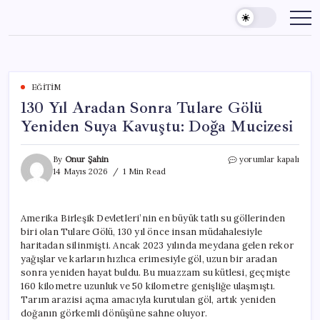
Skip
to
content
EĞITIM
130 Yıl Aradan Sonra Tulare Gölü
Yeniden Suya Kavuştu: Doğa Mucizesi
130
By
Onur Şahin
yorumlar kapalı
Yıl
14 Mayıs 2026
1 Min Read
Aradan
Sonra
Tulare
Amerika Birleşik Devletleri’nin en büyük tatlı su göllerinden
Gölü
biri olan Tulare Gölü, 130 yıl önce insan müdahalesiyle
Yeniden
Suya
haritadan silinmişti. Ancak 2023 yılında meydana gelen rekor
Kavuştu:
yağışlar ve karların hızlıca erimesiyle göl, uzun bir aradan
Doğa
sonra yeniden hayat buldu. Bu muazzam su kütlesi, geçmişte
Mucizesi
160 kilometre uzunluk ve 50 kilometre genişliğe ulaşmıştı.
için
Tarım arazisi açma amacıyla kurutulan göl, artık yeniden
doğanın görkemli dönüşüne sahne oluyor.