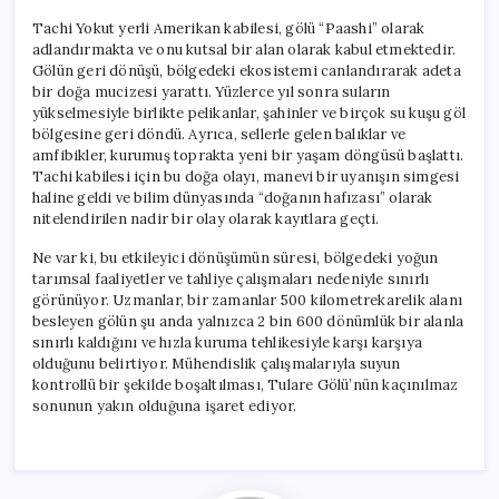
Tachi Yokut yerli Amerikan kabilesi, gölü “Paashi” olarak
adlandırmakta ve onu kutsal bir alan olarak kabul etmektedir.
Gölün geri dönüşü, bölgedeki ekosistemi canlandırarak adeta
bir doğa mucizesi yarattı. Yüzlerce yıl sonra suların
yükselmesiyle birlikte pelikanlar, şahinler ve birçok su kuşu göl
bölgesine geri döndü. Ayrıca, sellerle gelen balıklar ve
amfibikler, kurumuş toprakta yeni bir yaşam döngüsü başlattı.
Tachi kabilesi için bu doğa olayı, manevi bir uyanışın simgesi
haline geldi ve bilim dünyasında “doğanın hafızası” olarak
nitelendirilen nadir bir olay olarak kayıtlara geçti.
Ne var ki, bu etkileyici dönüşümün süresi, bölgedeki yoğun
tarımsal faaliyetler ve tahliye çalışmaları nedeniyle sınırlı
görünüyor. Uzmanlar, bir zamanlar 500 kilometrekarelik alanı
besleyen gölün şu anda yalnızca 2 bin 600 dönümlük bir alanla
sınırlı kaldığını ve hızla kuruma tehlikesiyle karşı karşıya
olduğunu belirtiyor. Mühendislik çalışmalarıyla suyun
kontrollü bir şekilde boşaltılması, Tulare Gölü’nün kaçınılmaz
sonunun yakın olduğuna işaret ediyor.