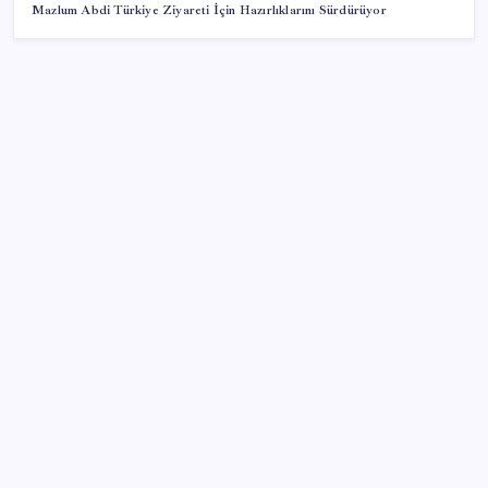
Mazlum Abdi Türkiye Ziyareti İçin Hazırlıklarını Sürdürüyor
SON YAZILAR
iPhone 18 Pro Max ve iPhone Ultra Elimizde
Copilot için radikal karar: Microsoft logoyu
değiştiriyor!
28 ilde CHP’li başkan kalmadı! YENİ Parti’ye geçen
CHP’li belediye başkanı sayısı belli oldu: ‘Ay sonu
300’ü geçecek…’
Trump’tan Fed Başkanı Warsh’a: Faiz kararı